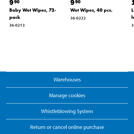
9
9
90
90
Baby Wet Wipes, 72-
Wet Wipes, 40 pcs.
L
pack
h
36-0222
36-0213
3
Warehouses
Manage cookies
Whistleblowing System
Return or cancel online purchase