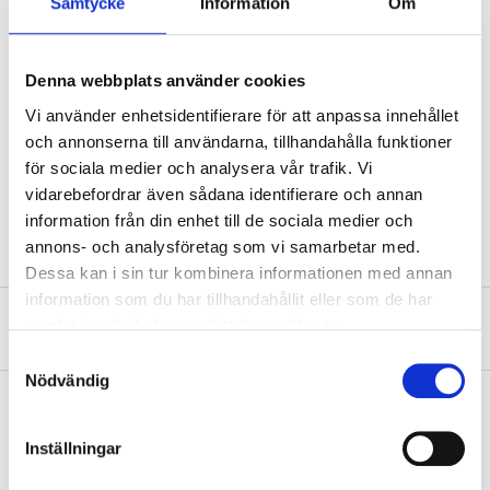
Samtycke
Information
Om
Length
24 cm
Width
4,5 cm
Height
0,4 cm
Denna webbplats använder cookies
PS plastic (polystyrene)
Vi använder enhetsidentifierare för att anpassa innehållet
Material
(shaft)
och annonserna till användarna, tillhandahålla funktioner
Material
Emery (filing surface)
för sociala medier och analysera vår trafik. Vi
vidarebefordrar även sådana identifierare och annan
Colour
White
information från din enhet till de sociala medier och
annons- och analysföretag som vi samarbetar med.
Dessa kan i sin tur kombinera informationen med annan
information som du har tillhandahållit eller som de har
About the manufacturer
samlat in när du har använt deras tjänster.
Samtyckesval
Nödvändig
Inställningar
Pay & Collect