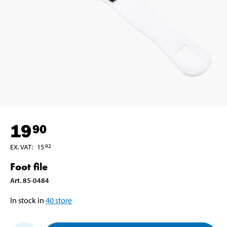
19
90
EX. VAT
:
15
92
Foot file
Art
.
85-0484
In stock in
40
store