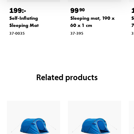
199
:-
99
90
Self-Inflating
Sleeping mat, 190 x
S
Sleeping Mat
60 x 1 cm
7
37-0035
37-395
3
Related products