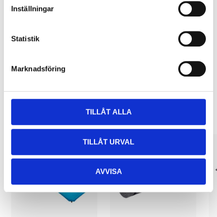
Inställningar
Pay & Collect
Pay & Collect in your local store within 2 hours! For more information
Statistik
about the service and our terms.
READ MORE
Marknadsföring
Other customers also bought
TILLÅT ALLA
TILLÅT URVAL
AVVISA