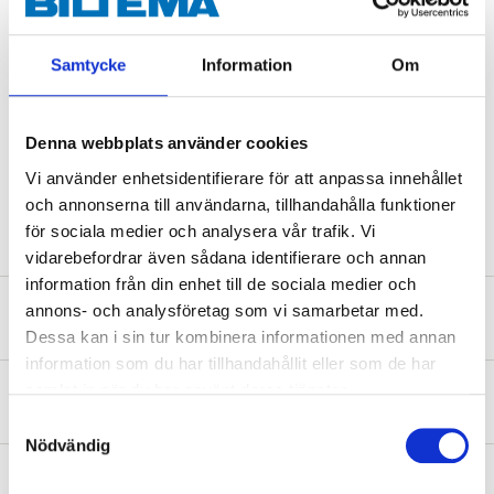
Technical specifications
Samtycke
Information
Om
Size
2-person tent
Denna webbplats använder cookies
Dimensions
213 x 150 x 105 cm
Vi använder enhetsidentifierare för att anpassa innehållet
Weight
2,1 kg
och annonserna till användarna, tillhandahålla funktioner
för sociala medier och analysera vår trafik. Vi
vidarebefordrar även sådana identifierare och annan
information från din enhet till de sociala medier och
annons- och analysföretag som vi samarbetar med.
Safety instructions and other information
Dessa kan i sin tur kombinera informationen med annan
information som du har tillhandahållit eller som de har
samlat in när du har använt deras tjänster.
About the manufacturer
Samtyckesval
Nödvändig