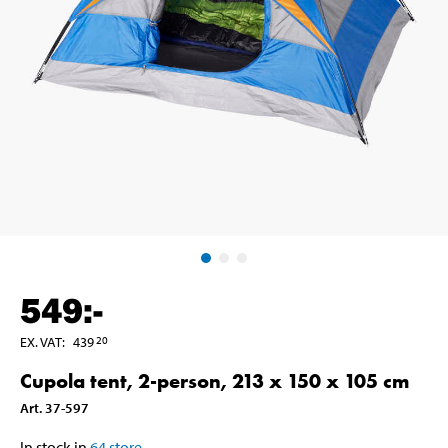
549
:-
EX. VAT
:
439
20
Cupola tent, 2-person, 213 x 150 x 105 cm
Art
.
37-597
In stock in
64
store