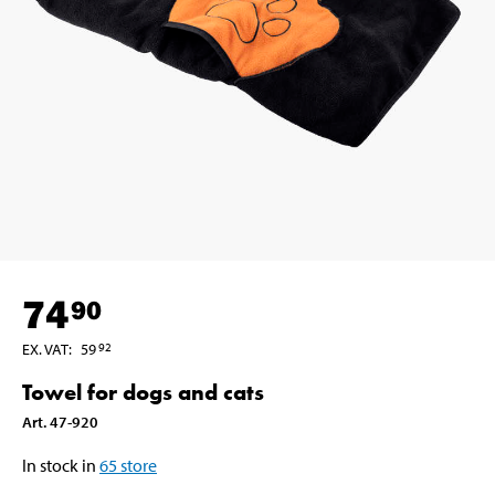
74
90
EX. VAT
:
59
92
Towel for dogs and cats
Art
.
47-920
In stock in
65
store