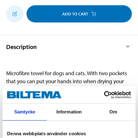
ADD TO CART
Description
Microfibre towel for dogs and cats. With two pockets
that you can put your hands into when drying your
pet. Colour: Black with orange pockets and paw prints.
Samtycke
Information
Om
Technical specifications
Dimensions
85 x 50 cm
Denna webbplats använder cookies