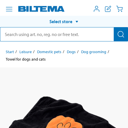
Select store
Start
Leisure
Domestic pets
Dogs
Dog grooming
Towel for dogs and cats