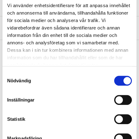
Vi använder enhetsidentifierare för att anpassa innehållet
och annonserna till användarna, tillhandahålla funktioner
för sociala medier och analysera vår trafik. Vi
About the manufacturer
vidarebefordrar även sådana identifierare och annan
information från din enhet till de sociala medier och
annons- och analysföretag som vi samarbetar med.
Dessa kan i sin tur kombinera informationen med annan
information som du har tillhandahållit eller som de har
Pay & Collect
samlat in när du har använt deras tjänster.
Pay & Collect in your local store within 2 hours! For more information
Samtyckesval
about the service and our terms.
Nödvändig
READ MORE
Inställningar
Other customers also bought
Statistik
Marknadsföring