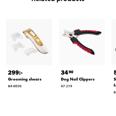
299
:-
34
90
Grooming shears
Dog Nail Clippers
S
f
84-0050
47-219
8