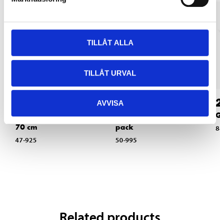
TILLÅT ALLA
TILLÅT URVAL
39
12
90
90
AVVISA
Dog Blanket, 100 x
Dog waste bags, 50-
G
70 cm
pack
8
47-925
50-995
Related products