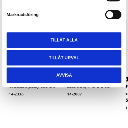
Marknadsföring
TILLÅT ALLA
TILLÅT URVAL
AVVISA
39
39
90
90
Wooden post, 150 cm
Jute Roll, 9 m x 8 cm
F
c
14-2336
14-2007
5
1