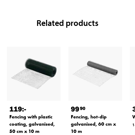
Related products
119
:-
99
90
Fencing with plastic
Fencing, hot-dip
W
coating, galvanised,
galvanised, 60 cm x
1
50 cm x 10 m
10 m