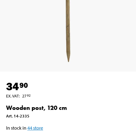
34
90
EX. VAT
:
27
92
Wooden post, 120 cm
Art
.
14-2335
In stock in
44
store