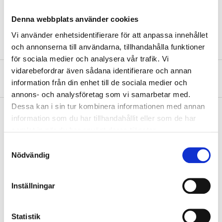
Diameter
5 cm
Denna webbplats använder cookies
Material
Pine wood
Vi använder enhetsidentifierare för att anpassa innehållet
och annonserna till användarna, tillhandahålla funktioner
för sociala medier och analysera vår trafik. Vi
vidarebefordrar även sådana identifierare och annan
About the manufacturer
information från din enhet till de sociala medier och
annons- och analysföretag som vi samarbetar med.
Dessa kan i sin tur kombinera informationen med annan
information som du har tillhandahållit eller som de har
samlat in när du har använt deras tjänster.
Pay & Collect
Samtyckesval
Pay & Collect in your local store within 2 hours! For more information
Nödvändig
about the service and our terms.
READ MORE
Inställningar
Other customers also bought
Statistik