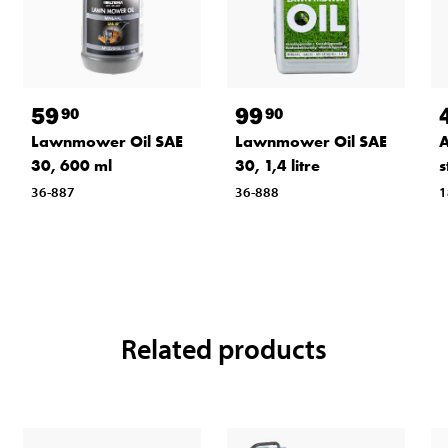
59
99
90
90
Lawnmower Oil SAE
Lawnmower Oil SAE
A
30, 600 ml
30, 1,4 litre
s
36-887
36-888
1
Related products