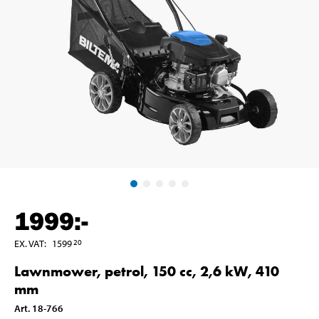
1999
:-
EX. VAT
:
1599
20
Lawnmower, petrol, 150 cc, 2,6 kW, 410
mm
Art
.
18-766