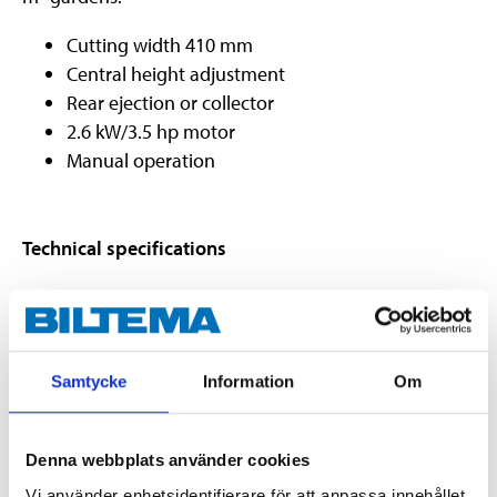
Cutting width 410 mm
Central height adjustment
Rear ejection or collector
2.6 kW/3.5 hp motor
Manual operation
Technical specifications
Power
2,6 kW (3,54 hp)
Cylinders
1 (4-stroke)
Samtycke
Information
Om
Cylinder capacity
150 cm³
Rotational speed
2800 rpm
Denna webbplats använder cookies
4-stroke alkylate petrol /
Fuel
Unleaded 95 Octane
Vi använder enhetsidentifierare för att anpassa innehållet