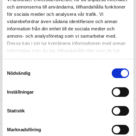
Motor oil
SAE 30 / SAE 10W-30/40
och annonserna till användarna, tillhandahålla funktioner
för sociala medier och analysera vår trafik. Vi
Tank volume
1,0 litre
vidarebefordrar även sådana identifierare och annan
Oil volume
0,4 litre
information från din enhet till de sociala medier och
Spark plug
F6RTC
annons- och analysföretag som vi samarbetar med.
Dessa kan i sin tur kombinera informationen med annan
Cooling method
Air
information som du har tillhandahållit eller som de har
Cutting width
410 mm
samlat in när du har använt deras tjänster.
Cutting height
25 – 75 mm (7-stage)
Samtyckesval
SHOW ALL
Nödvändig
Dimensions
1284 x 516 x 1023 mm
Weight
21 kg
Inställningar
Functions
Rear ejection, collector
Collector
45 litre
Statistik
Safety instructions and other information
Propulsion
Not self-propelled
Sound power LWA
96 dB (A)
Marknadsföring
About the manufacturer