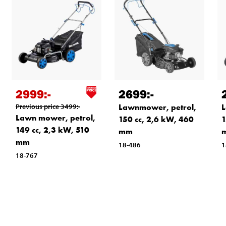
2999
:-
2699
:-
Previous price
3499
:-
Lawnmower, petrol,
L
Lawn mower, petrol,
150 cc, 2,6 kW, 460
1
149 cc, 2,3 kW, 510
mm
mm
18-486
1
18-767