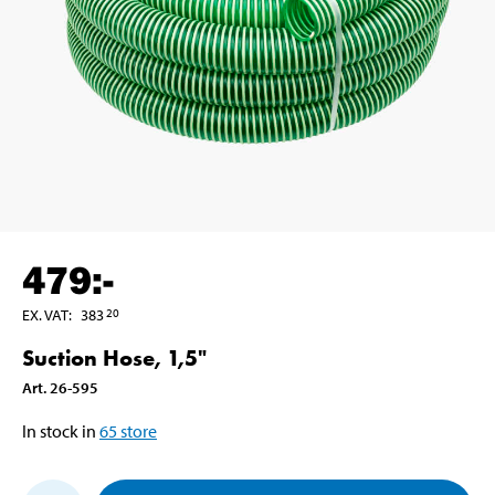
479
:-
EX. VAT
:
383
20
Suction Hose, 1,5"
Art
.
26-595
In stock in
65
store