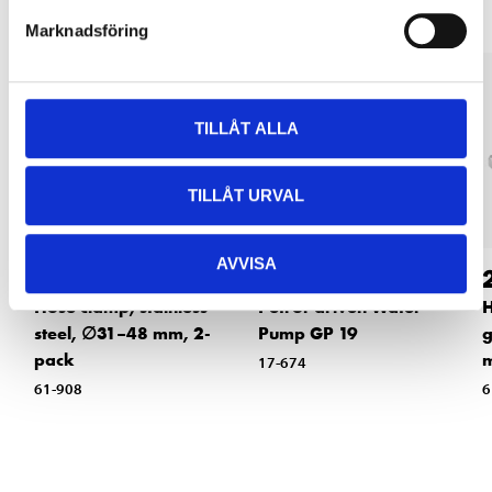
Marknadsföring
TILLÅT ALLA
TILLÅT URVAL
AVVISA
34
1699
:-
90
Hose clamp, stainless
Petrol-driven Water
H
steel, ∅31–48 mm, 2-
Pump GP 19
g
pack
m
17-674
61-908
6