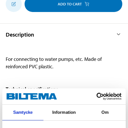
ADD TO CART
Description
For connecting to water pumps, etc. Made of
reinforced PVC plastic.
Technical specifications
Size
1,5 "
Samtycke
Information
Om
Internal diameter
38 mm
External diameter
44 mm