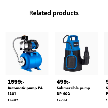
Related products
1599
:-
499
:-
Automatic pump PA
Submersible pump
S
1301
DP 402
17-682
17-684
1