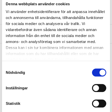
Denna webbplats använder cookies
Length
10 m
Vi använder enhetsidentifierare för att anpassa innehållet
och annonserna till användarna, tillhandahålla funktioner
för sociala medier och analysera vår trafik. Vi
vidarebefordrar även sådana identifierare och annan
About the manufacturer
information från din enhet till de sociala medier och
annons- och analysföretag som vi samarbetar med.
Dessa kan i sin tur kombinera informationen med annan
information som du har tillhandahållit eller som de har
samlat in när du har använt deras tjänster.
Pay & Collect
Samtyckesval
Pay & Collect in your local store within 2 hours! For more information
Nödvändig
about the service and our terms.
READ MORE
Inställningar
Other customers also bought
Statistik