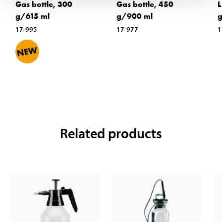
Gas bottle, 300
Gas bottle, 450
L
g/615 ml
g/900 ml
17-995
17-977
1
Related products