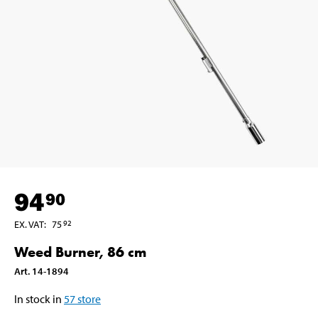
94
90
EX. VAT
:
75
92
Weed Burner, 86 cm
Art
.
14-1894
In stock in
57
store