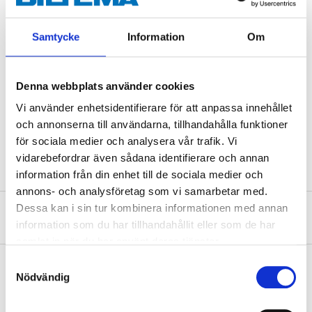
Length
86 cm
Samtycke
Information
Om
Diameter
2,5 cm
Power
4,8 kW (nominal)
Denna webbplats använder cookies
Injector size
0,35 mm
Vi använder enhetsidentifierare för att anpassa innehållet
Gas consumption
343 g/h
och annonserna till användarna, tillhandahålla funktioner
Weight
730 g
för sociala medier och analysera vår trafik. Vi
vidarebefordrar även sådana identifierare och annan
information från din enhet till de sociala medier och
annons- och analysföretag som vi samarbetar med.
Dessa kan i sin tur kombinera informationen med annan
About the manufacturer
information som du har tillhandahållit eller som de har
samlat in när du har använt deras tjänster.
Samtyckesval
Nödvändig
Pay & Collect