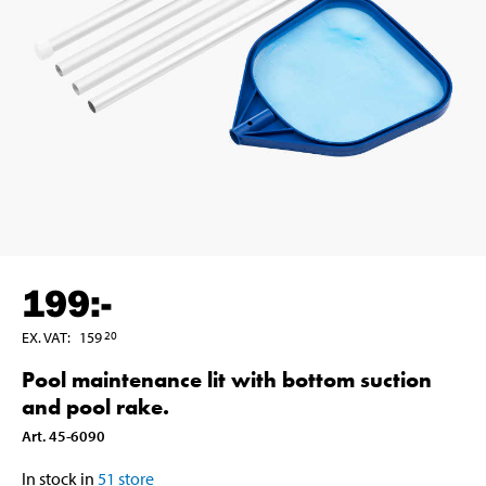
199
:-
EX. VAT
:
159
20
Pool maintenance lit with bottom suction
and pool rake.
Art
.
45-6090
In stock in
51
store