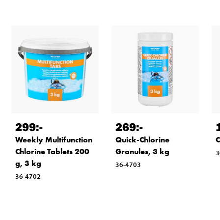
299
:-
269
:-
Weekly Multifunction
Quick-Chlorine
C
Chlorine Tablets 200
Granules, 3 kg
3
g, 3 kg
36-4703
36-4702