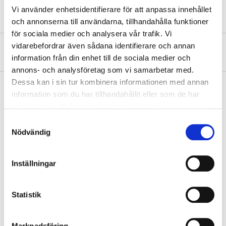
Vi använder enhetsidentifierare för att anpassa innehållet
Safety instructions and other information
och annonserna till användarna, tillhandahålla funktioner
för sociala medier och analysera vår trafik. Vi
vidarebefordrar även sådana identifierare och annan
About the manufacturer
information från din enhet till de sociala medier och
annons- och analysföretag som vi samarbetar med.
Dessa kan i sin tur kombinera informationen med annan
information som du har tillhandahållit eller som de har
samlat in när du har använt deras tjänster.
Pay & Collect
Samtyckesval
Pay & Collect in your local store within 2 hours! For more information
Nödvändig
about the service and our terms.
READ MORE
Inställningar
Other customers also bought
Statistik
Marknadsföring