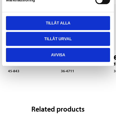
TILLÅT ALLA
TILLÅT URVAL
AVVISA
39
199
:-
90
Pool thermometer
Pool Care Starter Kit
T
45-843
36-4711
3
Related products