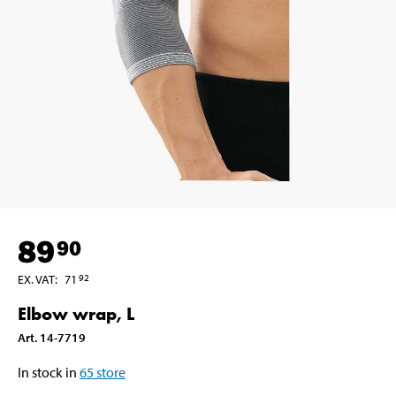
89
90
EX. VAT
:
71
92
Elbow wrap, L
Art
.
14-7719
In stock in
65
store