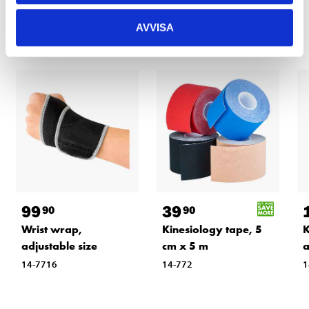
Other customers also bought
AVVISA
99
39
90
90
Wrist wrap,
Kinesiology tape, 5
K
adjustable size
cm x 5 m
a
14-7716
14-772
1