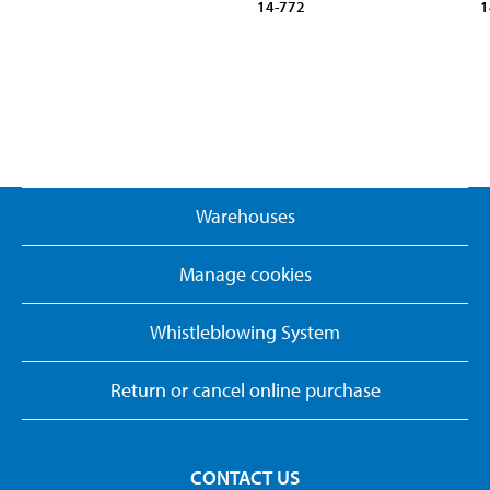
14-772
1
Warehouses
Manage cookies
Whistleblowing System
Return or cancel online purchase
CONTACT US