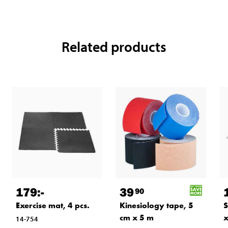
Related products
179
:-
39
90
Exercise mat, 4 pcs.
Kinesiology tape, 5
S
cm x 5 m
x
14-754