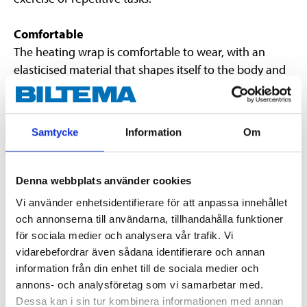
Comfortable
The heating wrap is comfortable to wear, with an
elasticised material that shapes itself to the body and
both compresses and warms.
Washable
Samtycke
Information
Om
The elbow support can be machine washed at 30
degrees, but must not be tumbled, ironed, dry
cleaned or chlorine bleached.
Denna webbplats använder cookies
Vi använder enhetsidentifierare för att anpassa innehållet
och annonserna till användarna, tillhandahålla funktioner
Technical specifications
för sociala medier och analysera vår trafik. Vi
vidarebefordrar även sådana identifierare och annan
information från din enhet till de sociala medier och
Size
L
annons- och analysföretag som vi samarbetar med.
13-20 cm (upper part), 11-
Diameter
Dessa kan i sin tur kombinera informationen med annan
18 cm (lower part)