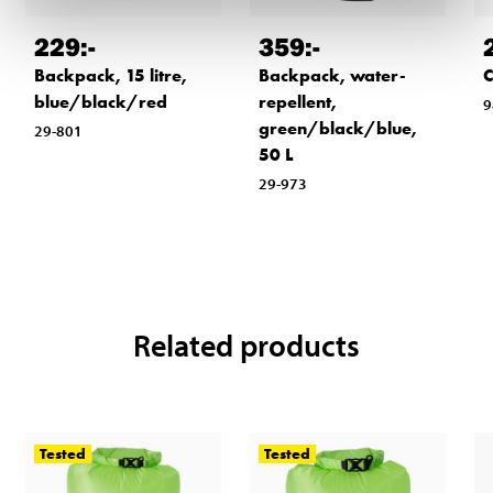
229
:-
359
:-
Backpack, 15 litre,
Backpack, water-
C
blue/black/red
repellent,
9
green/black/blue,
29-801
50 L
29-973
Related products
Tested
Tested