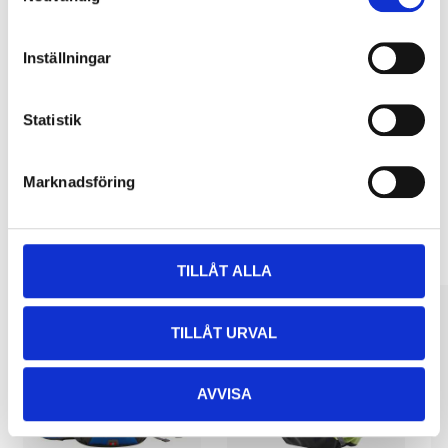
Pay & Collect
Inställningar
Pay & Collect in your local store within 2 hours! For more information
about the service and our terms.
READ MORE
Statistik
Marknadsföring
Other customers also bought
TILLÅT ALLA
TILLÅT URVAL
AVVISA