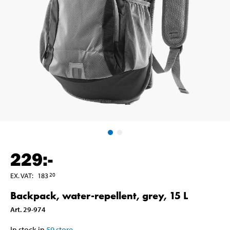
229
:-
EX. VAT
:
183
20
Backpack, water-repellent, grey, 15 L
Art
.
29-974
In stock in
59
store