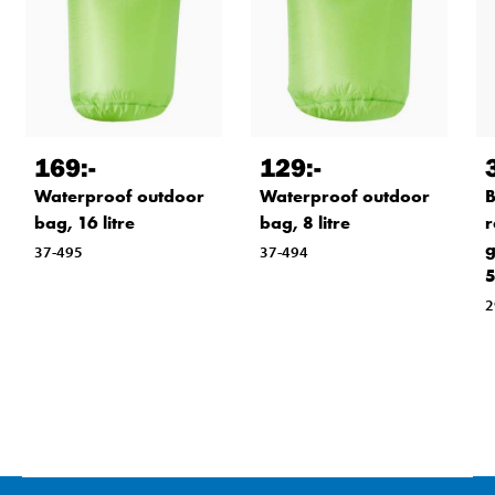
169
:-
129
:-
Waterproof outdoor
Waterproof outdoor
B
bag, 16 litre
bag, 8 litre
r
g
37-495
37-494
5
2