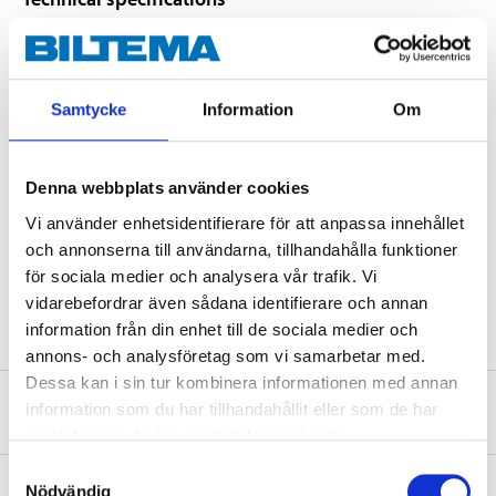
Volume
15 l
Load
5,5 kg (Max.)
Samtycke
Information
Om
Length
42 cm
Width
28 cm
Denna webbplats använder cookies
Height
15 cm
Vi använder enhetsidentifierare för att anpassa innehållet
Material
polyester with PU backing
och annonserna till användarna, tillhandahålla funktioner
för sociala medier och analysera vår trafik. Vi
Colour
black/grey
vidarebefordrar även sådana identifierare och annan
information från din enhet till de sociala medier och
annons- och analysföretag som vi samarbetar med.
Dessa kan i sin tur kombinera informationen med annan
About the manufacturer
information som du har tillhandahållit eller som de har
samlat in när du har använt deras tjänster.
Samtyckesval
Nödvändig