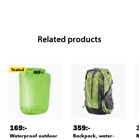
Related products
Tested
169
:-
359
:-
Waterproof outdoor
Backpack, water-
B