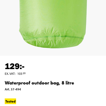
129
:-
EX. VAT
:
103
20
Waterproof outdoor bag, 8 litre
Art
.
37-494