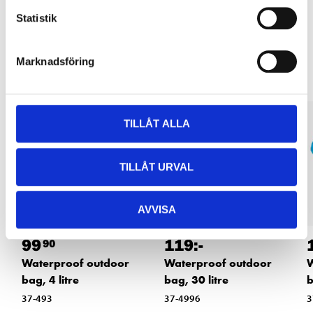
Statistik
Other customers also bought
Marknadsföring
TILLÅT ALLA
TILLÅT URVAL
AVVISA
99
119
:-
90
Waterproof outdoor
Waterproof outdoor
W
bag, 4 litre
bag, 30 litre
b
37-493
37-4996
3