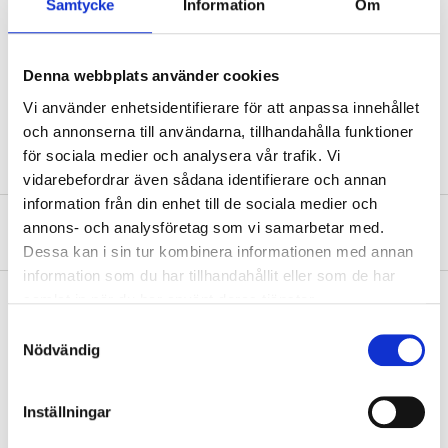
Samtycke
Information
Om
Technical specifications
Denna webbplats använder cookies
Vi använder enhetsidentifierare för att anpassa innehållet
Volume
8 l
och annonserna till användarna, tillhandahålla funktioner
för sociala medier och analysera vår trafik. Vi
vidarebefordrar även sådana identifierare och annan
information från din enhet till de sociala medier och
annons- och analysföretag som vi samarbetar med.
About the manufacturer
Dessa kan i sin tur kombinera informationen med annan
information som du har tillhandahållit eller som de har
samlat in när du har använt deras tjänster.
Samtyckesval
Pay & Collect
Nödvändig
Pay & Collect in your local store within 2 hours! For more information
about the service and our terms.
Inställningar
READ MORE