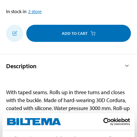
In stock in
2
store
ADD TO CART
Description
With taped seams. Rolls up in three turns and closes
with the buckle. Made of hard-wearing 30D Cordura,
coated with silicone. Water pressure 3000 mm. Roll-up
and buckle closing make the bag airtight and
waterproof. Ideal for e.g. paddle boarding to protect
clothes and provisions.