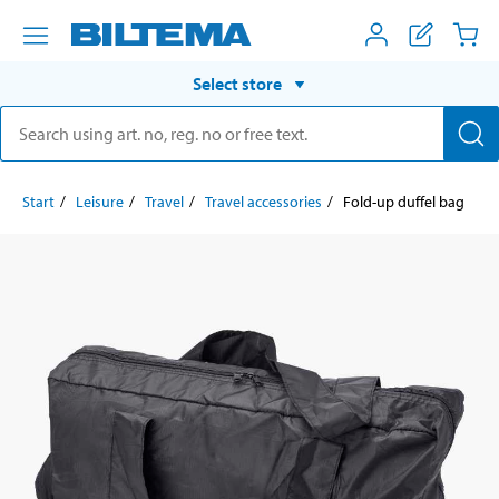
Select store
Start
Leisure
Travel
Travel accessories
Fold-up duffel bag