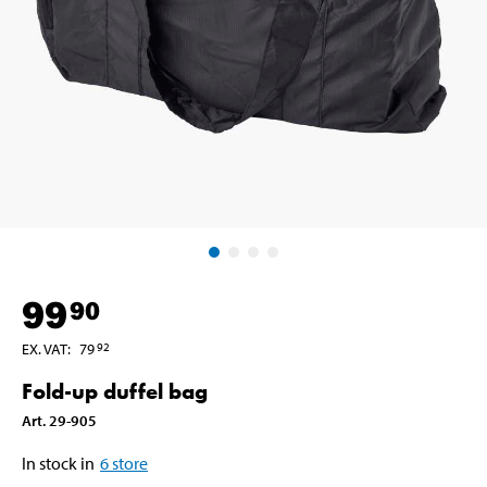
99
90
EX. VAT
:
79
92
Fold-up duffel bag
Art
.
29-905
In stock in
6
store