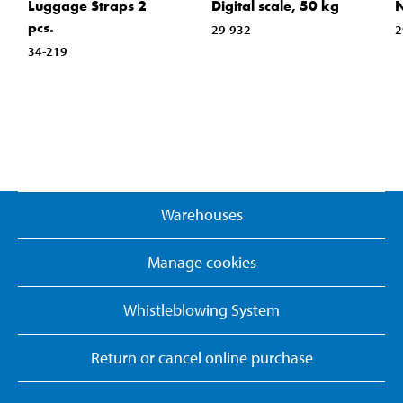
Luggage Straps 2
Digital scale, 50 kg
N
pcs.
29-932
2
34-219
Warehouses
Manage cookies
Whistleblowing System
Return or cancel online purchase