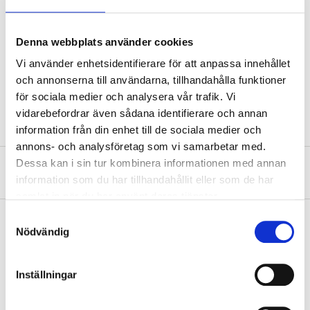
Material
polyester
Denna webbplats använder cookies
Length
49 cm (10 cm folded)
Vi använder enhetsidentifierare för att anpassa innehållet
Width
36 cm (12 cm folded)
och annonserna till användarna, tillhandahålla funktioner
Height
12 cm
för sociala medier och analysera vår trafik. Vi
vidarebefordrar även sådana identifierare och annan
information från din enhet till de sociala medier och
annons- och analysföretag som vi samarbetar med.
Dessa kan i sin tur kombinera informationen med annan
About the manufacturer
information som du har tillhandahållit eller som de har
samlat in när du har använt deras tjänster.
Samtyckesval
Nödvändig
Pay & Collect
Inställningar
Pay & Collect in your local store within 2 hours! For more information
about the service and our terms.
READ MORE