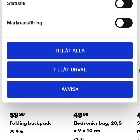
Statistik
Marknadsföring
Other customers also bought
TILLÅT ALLA
TILLÅT URVAL
AVVISA
59
49
90
90
Folding backpack
Electronics bag, 23,5
S
x 9 x 10 cm
29-906
29-921
2