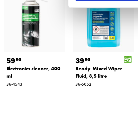
59
39
90
90
Electronics cleaner, 400
Ready-Mixed Wiper
ml
Fluid, 3,5 litre
36-4543
36-5052