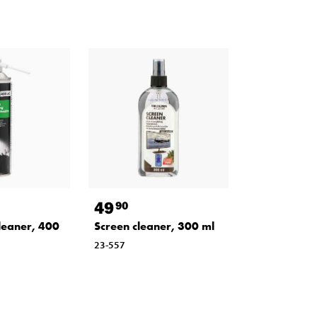
49
90
cleaner, 400
Screen cleaner, 300 ml
23-557