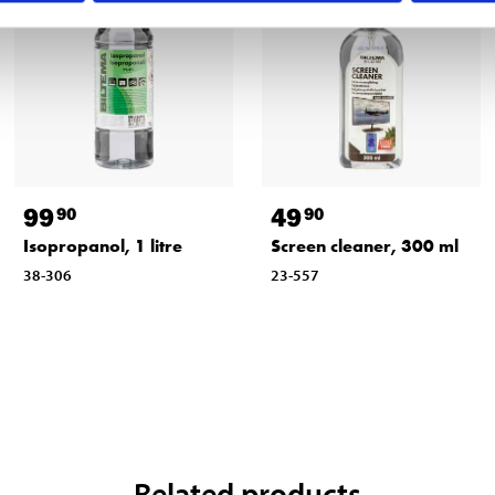
99
49
90
90
Isopropanol, 1 litre
Screen cleaner, 300 ml
38-306
23-557
Related products