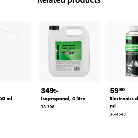
349
:-
59
90
260 ml
Isopropanol, 4 litre
Electronics 
ml
38-308
36-4543