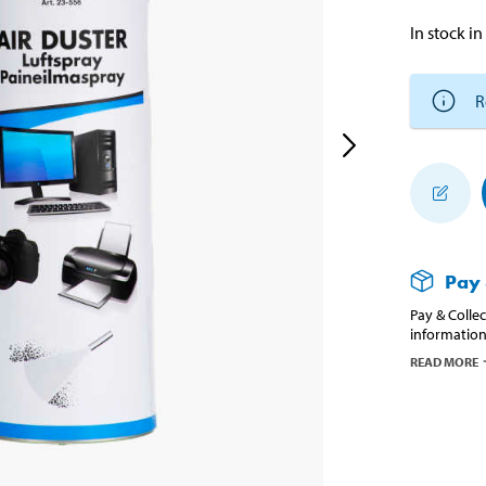
In stock in
R
Pay 
Pay & Collec
information
READ MORE