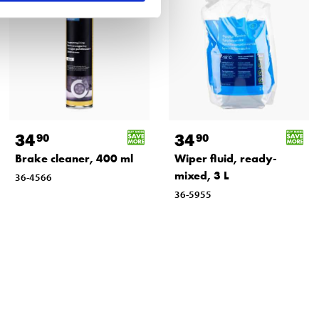
34
34
90
90
Brake cleaner, 400 ml
Wiper fluid, ready-
mixed, 3 L
36-4566
36-5955