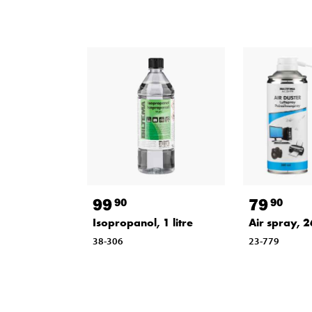
99
79
90
90
Isopropanol, 1 litre
Air spray, 
38-306
23-779