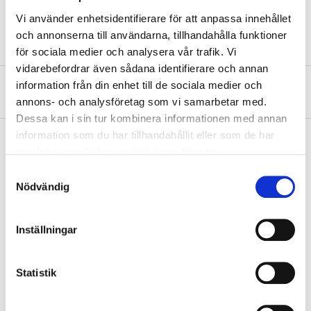
Colour
blue
Vi använder enhetsidentifierare för att anpassa innehållet
och annonserna till användarna, tillhandahålla funktioner
för sociala medier och analysera vår trafik. Vi
vidarebefordrar även sådana identifierare och annan
information från din enhet till de sociala medier och
About the manufacturer
annons- och analysföretag som vi samarbetar med.
Dessa kan i sin tur kombinera informationen med annan
information som du har tillhandahållit eller som de har
samlat in när du har använt deras tjänster.
Pay & Collect
Samtyckesval
Nödvändig
Pay & Collect in your local store within 2 hours! For more information
about the service and our terms.
READ MORE
Inställningar
Statistik
Other customers also bought