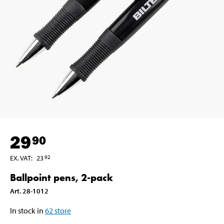
29
90
EX. VAT
:
23
92
Ballpoint pens, 2-pack
Art
.
28-1012
In stock in
62
store