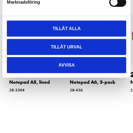
Marknadsföring
TILLÅT ALLA
TILLÅT URVAL
AVVISA
12
29
90
90
Notepad A5, lined
Notepad A6, 3-pack
N
28-3304
28-436
2