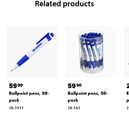
Related products
59
59
90
90
Ballpoint pens, 30-
Ballpoint pens, 30-
E
pack
pack
28-1011
28-165
2