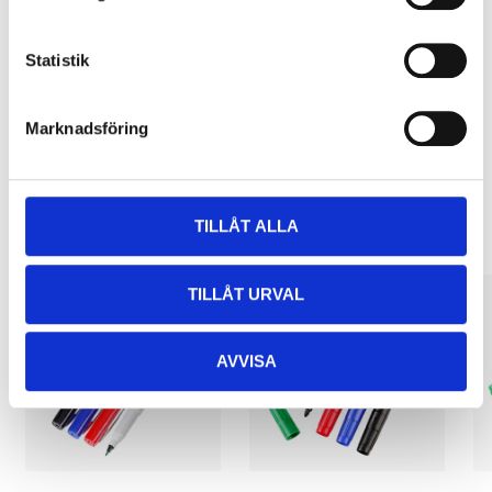
Pay & Collect
Pay & Collect in your local store within 2 hours! For more information
Statistik
about the service and our terms.
READ MORE
Marknadsföring
Other customers also bought
TILLÅT ALLA
TILLÅT URVAL
AVVISA