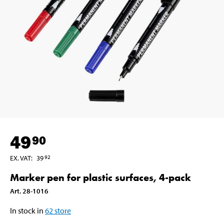
49
90
EX. VAT
:
39
92
Marker pen for plastic surfaces, 4-pack
Art
.
28-1016
In stock in
62
store