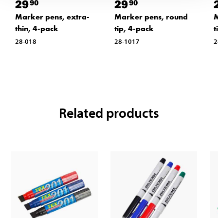
29
29
90
90
Marker pens, extra-
Marker pens, round
M
thin, 4-pack
tip, 4-pack
t
28-018
28-1017
2
Related products