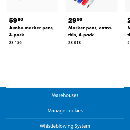
59
29
90
90
Jumbo marker pens,
Marker pens, extra-
M
3-pack
thin, 4-pack
t
28-156
28-018
2
Warehouses
Manage cookies
Whistleblowing System