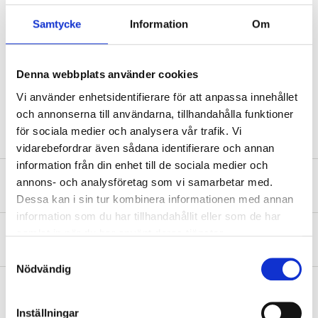
Danger
H225 Highly flammable liquid and vapour.
Samtycke
Information
Om
H336 May cause drowsiness or dizziness.
Technical specifications
Denna webbplats använder cookies
Vi använder enhetsidentifierare för att anpassa innehållet
Quantity
4 pcs
och annonserna till användarna, tillhandahålla funktioner
för sociala medier och analysera vår trafik. Vi
vidarebefordrar även sådana identifierare och annan
information från din enhet till de sociala medier och
annons- och analysföretag som vi samarbetar med.
Safety instructions and other information
Dessa kan i sin tur kombinera informationen med annan
information som du har tillhandahållit eller som de har
samlat in när du har använt deras tjänster.
About the manufacturer
Samtyckesval
Nödvändig
Inställningar