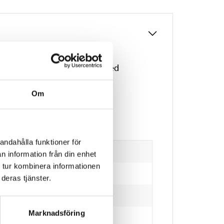
T antenna socket. Nickel-plated
Om
andahålla funktioner för
n information från din enhet
 tur kombinera informationen
deras tjänster.
Marknadsföring