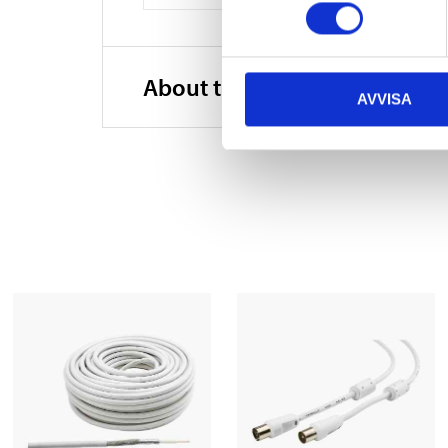
About the manufacturer
AVVISA