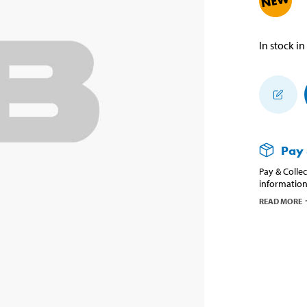
In stock in
Pay 
Pay & Collec
information
READ MORE