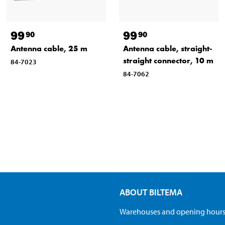
99
99
90
90
Antenna cable, 25 m
Antenna cable, straight-
straight connector, 10 m
84-7023
84-7062
ABOUT BILTEMA
Warehouses and opening hour