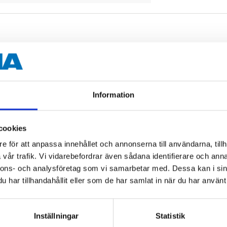
nnector, Male-Male. For connection to set-top box and TV/SA
h.
Information
cookies
e för att anpassa innehållet och annonserna till användarna, tillh
75 Ω
vår trafik. Vi vidarebefordrar även sådana identifierare och anna
nnons- och analysföretag som vi samarbetar med. Dessa kan i sin
>75 dB
har tillhandahållit eller som de har samlat in när du har använt 
50 m
Inställningar
Statistik
Black