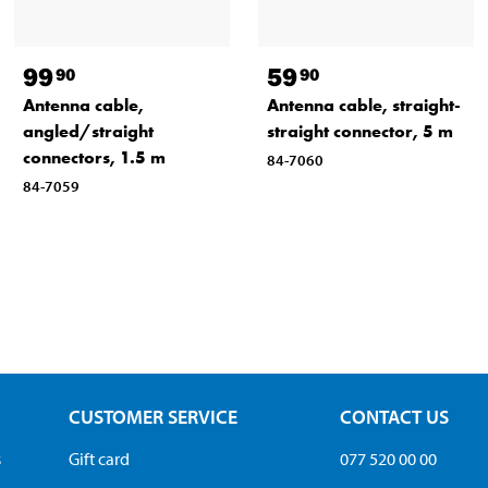
99
59
90
90
Antenna cable,
Antenna cable, straight-
angled/straight
straight connector, 5 m
connectors, 1.5 m
84-7060
84-7059
CUSTOMER SERVICE
CONTACT US
s
Gift card
077 520 00 00