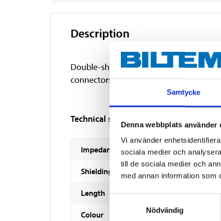
Description
Double-shielded coaxial cable with F-co
connectors. Aluminium shielding + mes
Samtycke
Technical specifications
Denna webbplats använder 
Vi använder enhetsidentifierar
Impedance
sociala medier och analysera 
till de sociala medier och a
Shielding effectiveness
med annan information som du 
Length
Samtyckesval
Nödvändig
Colour