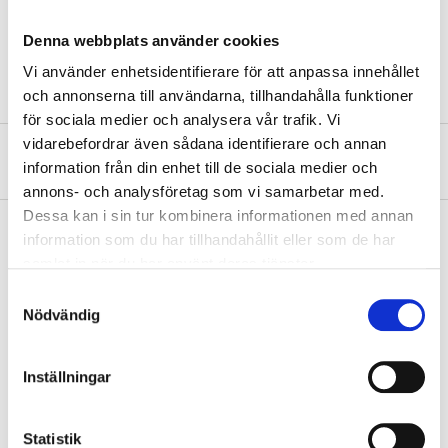
Material
PVC
Denna webbplats använder cookies
Operating pressure
7 bar (max)
Vi använder enhetsidentifierare för att anpassa innehållet
och annonserna till användarna, tillhandahålla funktioner
för sociala medier och analysera vår trafik. Vi
vidarebefordrar även sådana identifierare och annan
About the manufacturer
information från din enhet till de sociala medier och
annons- och analysföretag som vi samarbetar med.
Dessa kan i sin tur kombinera informationen med annan
information som du har tillhandahållit eller som de har
samlat in när du har använt deras tjänster.
Pay & Collect
Samtyckesval
Pay & Collect in your local store within 2 hours! For more information
Nödvändig
about the service and our terms.
READ MORE
Inställningar
Other customers also bought
Statistik