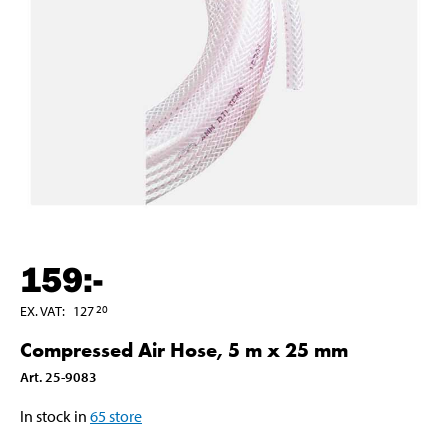
159
:-
EX. VAT
:
127
20
Compressed Air Hose, 5 m x 25 mm
Art
.
25-9083
In stock in
65
store