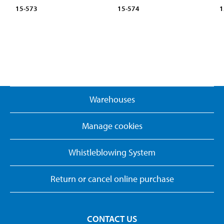
15-573
15-574
1
Warehouses
Manage cookies
Whistleblowing System
Return or cancel online purchase
CONTACT US