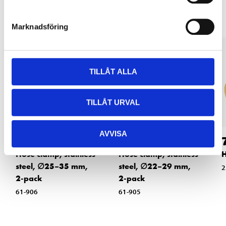
Marknadsföring
TILLÅT ALLA
TILLÅT URVAL
AVVISA
34
34
90
90
Hose clamp, stainless
Hose clamp, stainless
H
steel, ∅25–35 mm,
steel, ∅22–29 mm,
2
2-pack
2-pack
61-906
61-905