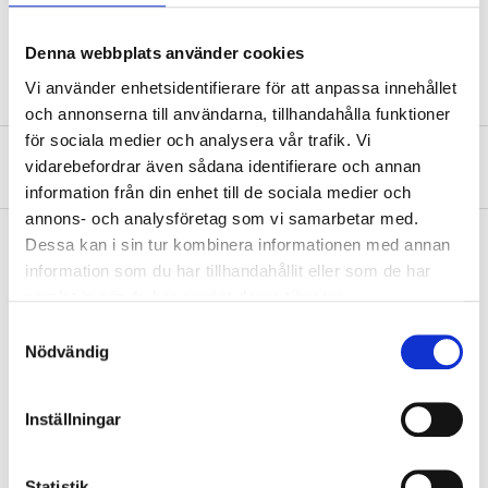
Width
39 mm
Height
26 mm
Denna webbplats använder cookies
Vi använder enhetsidentifierare för att anpassa innehållet
och annonserna till användarna, tillhandahålla funktioner
för sociala medier och analysera vår trafik. Vi
About the manufacturer
vidarebefordrar även sådana identifierare och annan
information från din enhet till de sociala medier och
annons- och analysföretag som vi samarbetar med.
Dessa kan i sin tur kombinera informationen med annan
information som du har tillhandahållit eller som de har
Pay & Collect
samlat in när du har använt deras tjänster.
Pay & Collect in your local store within 2 hours! For more information
Samtyckesval
about the service and our terms.
Nödvändig
READ MORE
Inställningar
Other customers also bought
Statistik