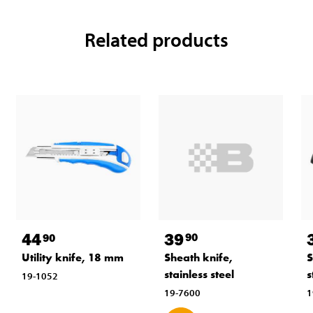
Related products
39
44
90
90
Sheath knife,
Utility knife, 18 mm
S
stainless steel
s
19-1052
19-7600
1