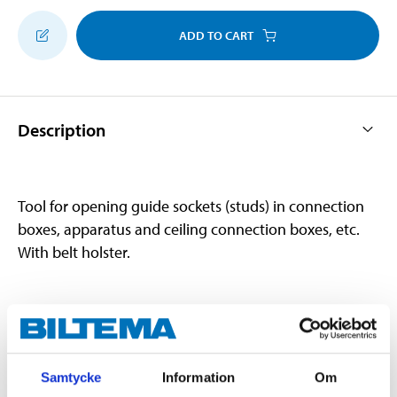
ADD TO CART
Description
Tool for opening guide sockets (studs) in connection
boxes, apparatus and ceiling connection boxes, etc.
With belt holster.
Technical specifications
Length
132 mm
Samtycke
Information
Om