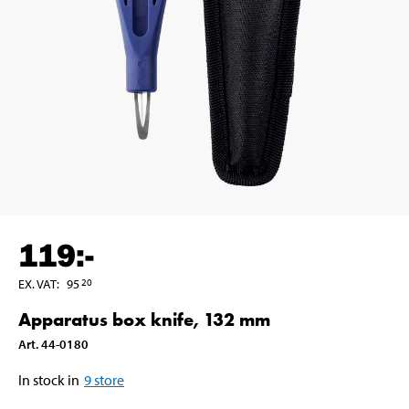
119
:-
EX. VAT
:
95
20
Apparatus box knife, 132 mm
Art
.
44-0180
In stock in
9
store