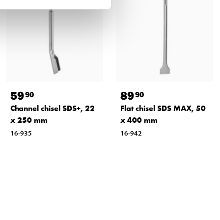
59
89
90
90
Channel chisel SDS+, 22
Flat chisel SDS MAX, 50
x 250 mm
x 400 mm
16-935
16-942