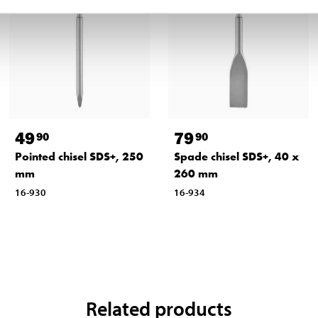
49
79
90
90
Pointed chisel SDS+, 250
Spade chisel SDS+, 40 x
mm
260 mm
16-930
16-934
Related products