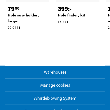
79
399
:-
90
Hole saw holder,
Hole finder, kit
H
large
16-871
20-0441
2
Warehouses
Manage cookies
Whistleblowing System