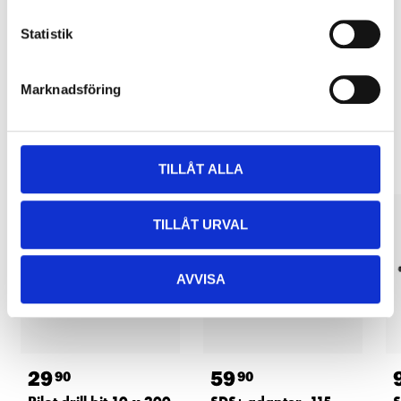
Pay & Collect in your local store within 2 hours! For more information
about the service and our terms.
Statistik
READ MORE
Marknadsföring
Other customers also bought
TILLÅT ALLA
TILLÅT URVAL
AVVISA
29
59
90
90