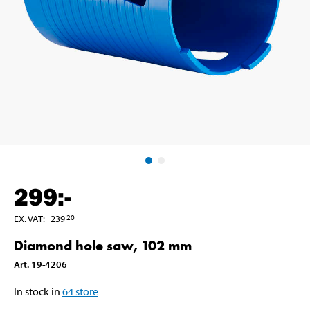
299
:-
EX. VAT
:
239
20
Diamond hole saw, 102 mm
Art
.
19-4206
In stock in
64
store