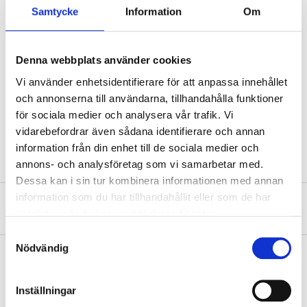
Samtycke
Information
Om
Material
Carbon steel
Denna webbplats använder cookies
Diameter
102 mm
Vi använder enhetsidentifierare för att anpassa innehållet
Length
150 mm
och annonserna till användarna, tillhandahålla funktioner
Button bit
Diamond
för sociala medier och analysera vår trafik. Vi
Hardness
>80 HRB
vidarebefordrar även sådana identifierare och annan
information från din enhet till de sociala medier och
annons- och analysföretag som vi samarbetar med.
Dessa kan i sin tur kombinera informationen med annan
information som du har tillhandahållit eller som de har
About the manufacturer
samlat in när du har använt deras tjänster.
Samtyckesval
Nödvändig
Pay & Collect
Inställningar