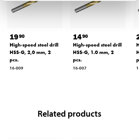
19
14
90
90
High-speed steel drill
High-speed steel drill
H
HSS-G, 2,0 mm, 2
HSS-G, 1.0 mm, 2
H
pcs.
pcs.
p
16-009
16-007
1
Related products