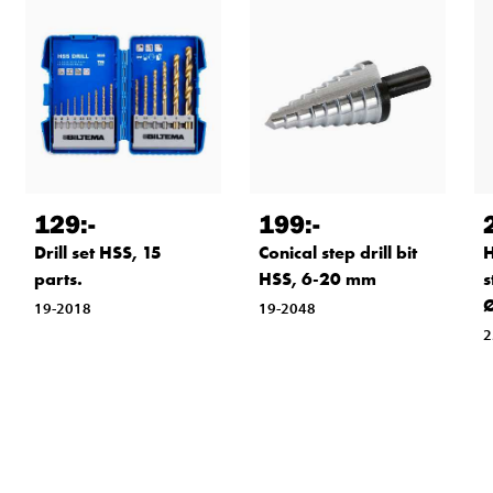
129
:-
199
:-
Drill set HSS, 15
Conical step drill bit
H
parts.
HSS, 6-20 mm
s
Ø
19-2018
19-2048
2