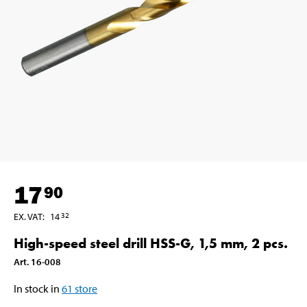
17
90
EX. VAT
:
14
32
High-speed steel drill HSS-G, 1,5 mm, 2 pcs.
Art
.
16-008
In stock in
61
store