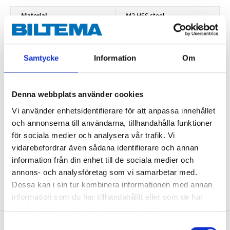
Material
M2 HSS steel
Hardness
62–66 HRC
Surface coating
Titanium Nitride, TiN
Samtycke
Information
Om
Standard
DIN 338
Quantity
2 pcs
Denna webbplats använder cookies
Dimensions
Vi använder enhetsidentifierare för att anpassa innehållet
Diameter
1,5 mm
och annonserna till användarna, tillhandahålla funktioner
för sociala medier och analysera vår trafik. Vi
Apex angle
118 °
vidarebefordrar även sådana identifierare och annan
Length
40 mm
information från din enhet till de sociala medier och
Coil length
18 mm
annons- och analysföretag som vi samarbetar med.
Dessa kan i sin tur kombinera informationen med annan
information som du har tillhandahållit eller som de har
samlat in när du har använt deras tjänster.
Samtyckesval