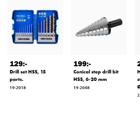
129
:-
199
:-
Drill set HSS, 15
Conical step drill bit
H
parts.
HSS, 6-20 mm
s
Ø
19-2018
19-2048
2