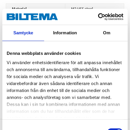
Material
M2 HSS steel
Hardness
62–66 HRC
Surface coating
Titanium Nitride, TiN
Samtycke
Information
Om
Standard
DIN 338
Quantity
1 pcs
Denna webbplats använder cookies
Dimensions
Vi använder enhetsidentifierare för att anpassa innehållet
Diameter
6,5 mm
och annonserna till användarna, tillhandahålla funktioner
för sociala medier och analysera vår trafik. Vi
Apex angle
118 °
vidarebefordrar även sådana identifierare och annan
Length
101 mm
information från din enhet till de sociala medier och
Coil length
63 mm
annons- och analysföretag som vi samarbetar med.
Dessa kan i sin tur kombinera informationen med annan
information som du har tillhandahållit eller som de har
samlat in när du har använt deras tjänster.
Samtyckesval