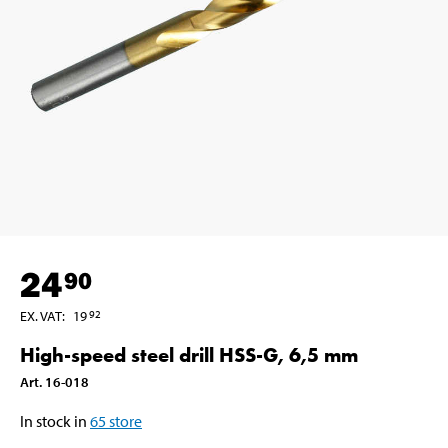
24
90
EX. VAT
:
19
92
High-speed steel drill HSS-G, 6,5 mm
Art
.
16-018
In stock in
65
store