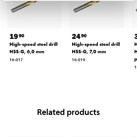
19
24
90
90
High-speed steel drill
High-speed steel drill
H
HSS-G, 6,0 mm
HSS-G, 7,0 mm
H
p
16-017
16-019
1
Related products