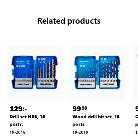
Related products
129
:-
99
90
Drill set HSS, 15
Wood drill bit set, 15
C
parts.
parts
p
19-2018
19-2019
1