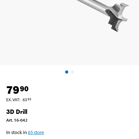
79
90
EX. VAT
:
63
92
3D Drill
Art
.
16-042
In stock in
65
store