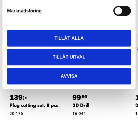
Other customers also bought
Marknadsföring
TILLÅT ALLA
TILLÅT URVAL
AVVISA
139
:-
99
90
Plug cutting set, 8 pcs
3D Drill
3
20-176
16-044
1