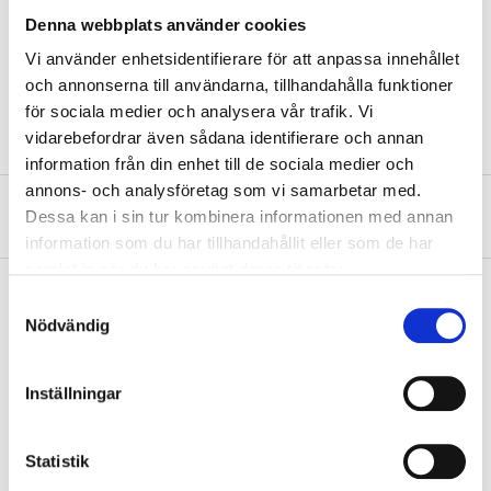
Hardness
46–54 HRC
Denna webbplats använder cookies
Diameter
10 mm
Vi använder enhetsidentifierare för att anpassa innehållet
och annonserna till användarna, tillhandahålla funktioner
Length
133 mm
för sociala medier och analysera vår trafik. Vi
vidarebefordrar även sådana identifierare och annan
information från din enhet till de sociala medier och
annons- och analysföretag som vi samarbetar med.
About the manufacturer
Dessa kan i sin tur kombinera informationen med annan
information som du har tillhandahållit eller som de har
samlat in när du har använt deras tjänster.
Samtyckesval
Nödvändig
Pay & Collect
Pay & Collect in your local store within 2 hours! For more information
Inställningar
about the service and our terms.
READ MORE
Statistik