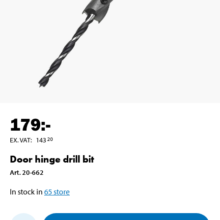
179
:-
EX. VAT
:
143
20
Door hinge drill bit
Art
.
20-662
In stock in
65
store