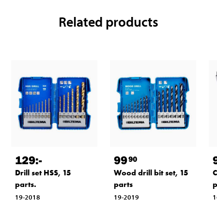
Related products
129
:-
99
90
Drill set HSS, 15
Wood drill bit set, 15
C
parts.
parts
p
19-2018
19-2019
1