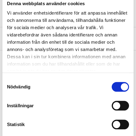
Denna webbplats använder cookies
Length
45 mm (Ø14 sleeve drill bit)
Vi använder enhetsidentifierare för att anpassa innehållet
och annonserna till användarna, tillhandahålla funktioner
för sociala medier och analysera vår trafik. Vi
vidarebefordrar även sådana identifierare och annan
About the manufacturer
information från din enhet till de sociala medier och
annons- och analysföretag som vi samarbetar med.
Dessa kan i sin tur kombinera informationen med annan
information som du har tillhandahållit eller som de har
samlat in när du har använt deras tjänster.
Pay & Collect
Samtyckesval
Pay & Collect in your local store within 2 hours! For more information
Nödvändig
about the service and our terms.
READ MORE
Inställningar
Other customers also bought
Statistik