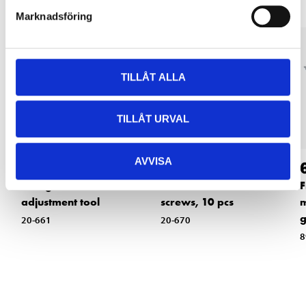
Marknadsföring
TILLÅT ALLA
TILLÅT URVAL
AVVISA
44
32
90
90
Fitting and
Cover for frame
F
adjustment tool
screws, 10 pcs
m
g
20-661
20-670
8