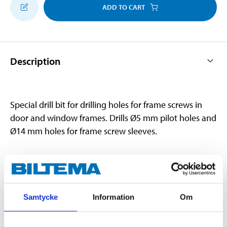
ADD TO CART
Description
Special drill bit for drilling holes for frame screws in
door and window frames. Drills Ø5 mm pilot holes and
Ø14 mm holes for frame screw sleeves.
Technical specifications
Samtycke
Information
Om
Total length
150
Length
50 mm (Ø5 drill bit)