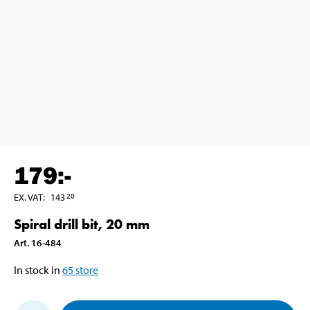
179
:-
EX. VAT
:
143
20
Spiral drill bit, 20 mm
Art
.
16-484
In stock in
65
store