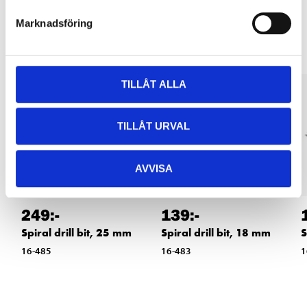
Other customers also bought
Marknadsföring
TILLÅT ALLA
TILLÅT URVAL
AVVISA
249
:-
139
:-
Spiral drill bit, 25 mm
Spiral drill bit, 18 mm
S
16-485
16-483
1