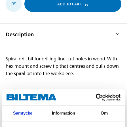
ADD TO CART
Description
Spiral drill bit for drilling fine-cut holes in wood. With
hex mount and screw tip that centres and pulls down
the spiral bit into the workpiece.
Technical specifications
Material
Carbon steel
Samtycke
Information
Om
Diameter
20 mm