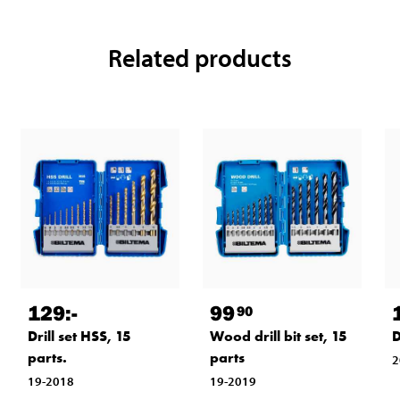
Related products
129
:-
99
90
Drill set HSS, 15
Wood drill bit set, 15
D
parts.
parts
2
19-2018
19-2019