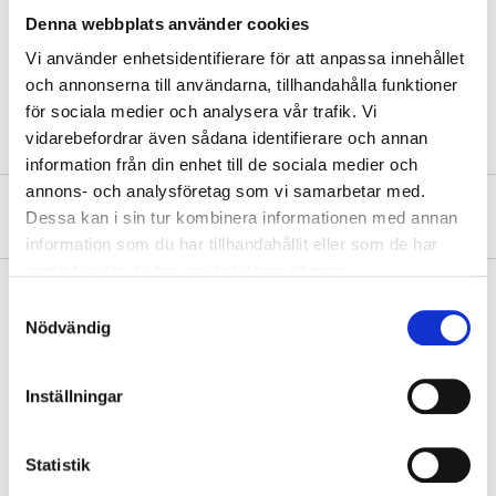
Total length
460 mm
Denna webbplats använder cookies
Coil length
385 mm
Vi använder enhetsidentifierare för att anpassa innehållet
och annonserna till användarna, tillhandahålla funktioner
Length
38 mm (hex mount)
för sociala medier och analysera vår trafik. Vi
vidarebefordrar även sådana identifierare och annan
information från din enhet till de sociala medier och
annons- och analysföretag som vi samarbetar med.
About the manufacturer
Dessa kan i sin tur kombinera informationen med annan
information som du har tillhandahållit eller som de har
samlat in när du har använt deras tjänster.
Samtyckesval
Nödvändig
Pay & Collect
Pay & Collect in your local store within 2 hours! For more information
Inställningar
about the service and our terms.
READ MORE
Statistik