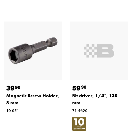
59
39
90
90
Bit driver, 1/4", 125
Magnetic Screw Holder,
mm
8 mm
71-4620
10-051