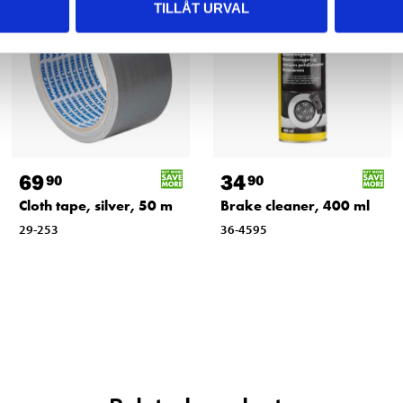
TILLÅT URVAL
69
34
90
90
Cloth tape, silver, 50 m
Brake cleaner, 400 ml
29-253
36-4595