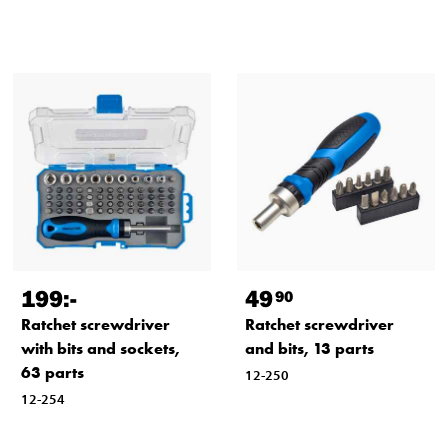
199
:-
49
90
Ratchet screwdriver
Ratchet screwdriver
with bits and sockets,
and bits, 13 parts
63 parts
12-250
12-254