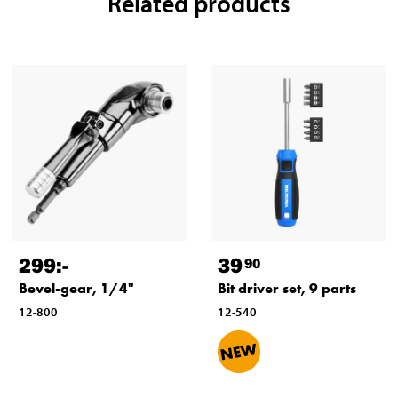
Related products
299
:-
39
90
Bevel-gear, 1/4"
Bit driver set, 9 parts
12-800
12-540