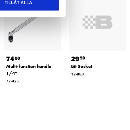
TILLÅT ALLA
29
74
90
90
Bit Socket
Multi-function handle
1/4"
12-880
72-425