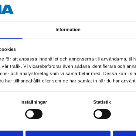
1/4 "
CrV steel (axle)
Information
ABS plastic (handle)
S2-steel (bits)
cookies
e för att anpassa innehållet och annonserna till användarna, tillh
vår trafik. Vi vidarebefordrar även sådana identifierare och anna
nnons- och analysföretag som vi samarbetar med. Dessa kan i sin
har tillhandahållit eller som de har samlat in när du har använt 
Inställningar
Statistik
Other customers also bought