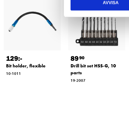
AVVISA
129
:-
89
90
Bit holder, flexible
Drill bit set HSS-G, 10
parts
10-1011
19-2007