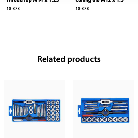
Thread tap M14 x 1.25
Cutting die M12 x 1.5
18-373
18-378
Related products