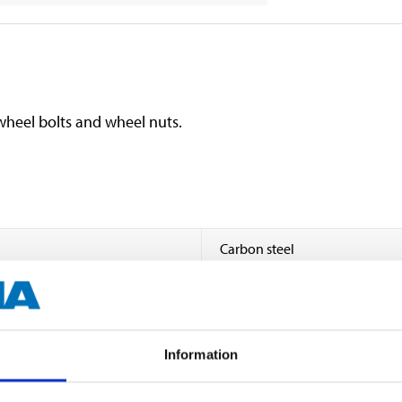
heel bolts and wheel nuts.
Carbon steel
M14 x 1.5
Fine
Information