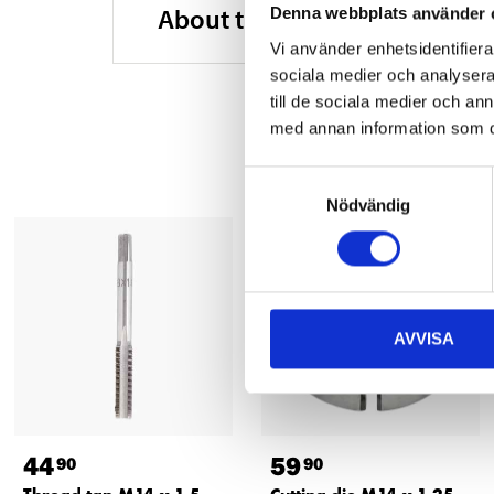
About the manufacturer
Denna webbplats använder 
Vi använder enhetsidentifierar
sociala medier och analysera 
till de sociala medier och a
med annan information som du 
Samtyckesval
Nödvändig
AVVISA
44
59
90
90