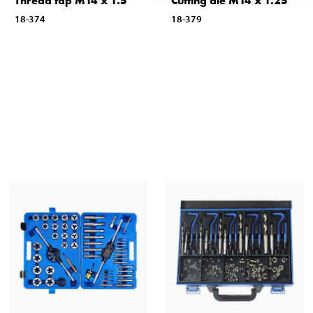
Thread tap M14 x 1.5
Cutting die M14 x 1.25
18-374
18-379