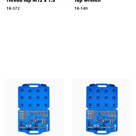
Thread tap M12 x 1.5
Tap wrench
18-372
18-140