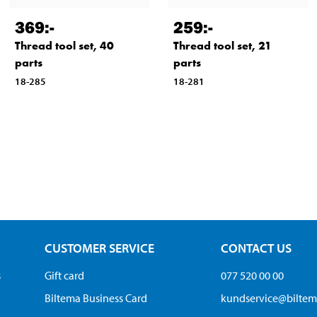
369
:-
259
:-
Thread tool set, 40
Thread tool set, 21
parts
parts
18-285
18-281
CUSTOMER SERVICE
CONTACT US
s
Gift card
077 520 00 00
Biltema Business Card
kundservice@bilte