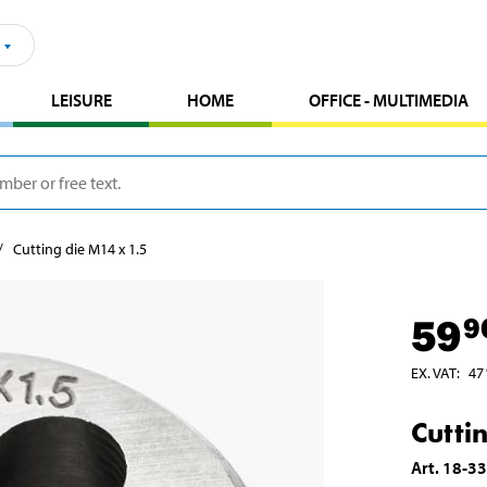
LEISURE
HOME
OFFICE - MULTIMEDIA
Cutting die M14 x 1.5
59
9
EX. VAT
:
47
Cutti
Art
.
18-3