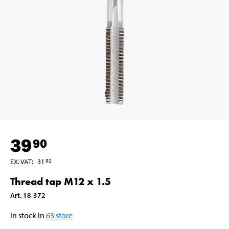
39
90
EX. VAT
:
31
92
Thread tap M12 x 1.5
Art
.
18-372
In stock in
63
store