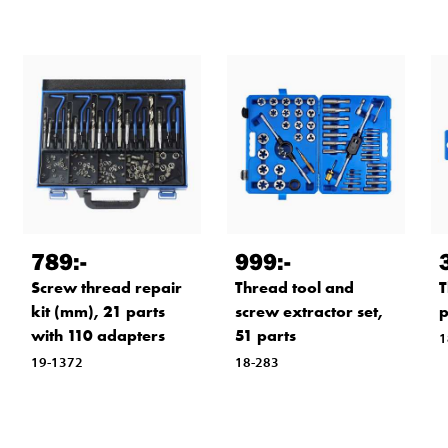
789
:-
999
:-
Screw thread repair
Thread tool and
T
kit (mm), 21 parts
screw extractor set,
p
with 110 adapters
51 parts
1
19-1372
18-283