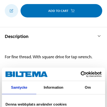
ADD TO CART
Description
For fine thread. With square drive for tap wrench.
Technical specifications
Samtycke
Information
Om
Material
Carbon steel
Type
M12 x 1.5
Denna webbplats använder cookies
Thread
Fine