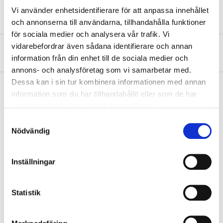
Vi använder enhetsidentifierare för att anpassa innehållet
och annonserna till användarna, tillhandahålla funktioner
för sociala medier och analysera vår trafik. Vi
vidarebefordrar även sådana identifierare och annan
About the manufacturer
information från din enhet till de sociala medier och
annons- och analysföretag som vi samarbetar med.
Dessa kan i sin tur kombinera informationen med annan
information som du har tillhandahållit eller som de har
samlat in när du har använt deras tjänster.
Pay & Collect
Samtyckesval
Pay & Collect in your local store within 2 hours! For more information
Nödvändig
about the service and our terms.
READ MORE
Inställningar
Other customers also bought
Statistik