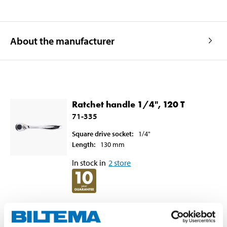
About the manufacturer
Ratchet handle 1/4", 120 T
71-335
Square drive socket
:
1/4"
Length
:
130
mm
In stock in
2
store
129
:-