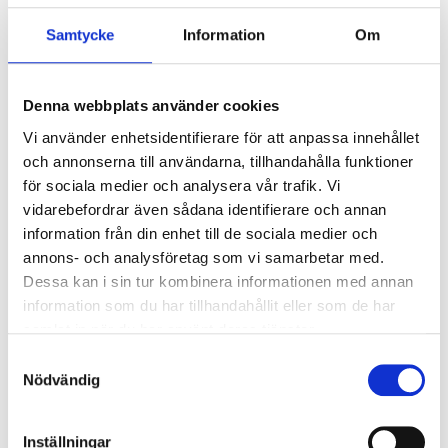
Samtycke
Information
Om
Ratchet handle 3/8", 120 T
71-336
Denna webbplats använder cookies
Square drive socket
:
3/8"
Vi använder enhetsidentifierare för att anpassa innehållet
Length
:
200
mm
och annonserna till användarna, tillhandahålla funktioner
för sociala medier och analysera vår trafik. Vi
In stock in
5
store
vidarebefordrar även sådana identifierare och annan
information från din enhet till de sociala medier och
annons- och analysföretag som vi samarbetar med.
Dessa kan i sin tur kombinera informationen med annan
159
:-
information som du har tillhandahållit eller som de har
samlat in när du har använt deras tjänster.
Samtyckesval
Nödvändig
Ratchet handle 1/2", 120 T
71-337
Inställningar