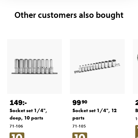
Other customers also bought
149
:-
99
90
Socket set 1/4",
Socket set 1/4", 12
B
deep, 10 parts
parts
1
71-106
71-105