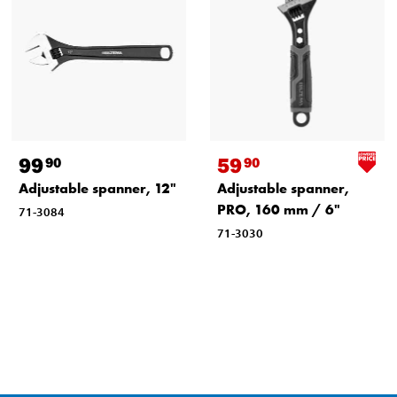
99
59
90
90
Adjustable spanner, 12"
Adjustable spanner,
PRO, 160 mm / 6"
71-3084
71-3030