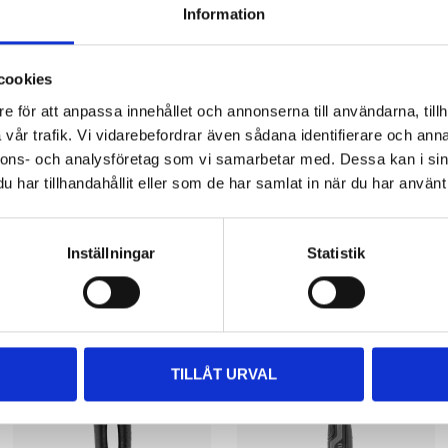
Information
40–50 HRC
cookies
e för att anpassa innehållet och annonserna till användarna, tillh
vår trafik. Vi vidarebefordrar även sådana identifierare och anna
nnons- och analysföretag som vi samarbetar med. Dessa kan i sin
har tillhandahållit eller som de har samlat in när du har använt 
Other customers also bought
Inställningar
Statistik
TILLÅT URVAL