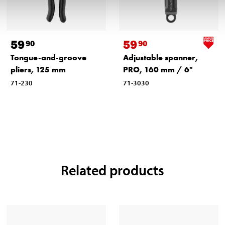
59
59
90
90
Tongue-and-groove
Adjustable spanner,
pliers, 125 mm
PRO, 160 mm / 6"
71-230
71-3030
Related products