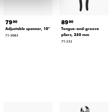
79
89
90
90
Adjustable spanner, 10"
Tongue-and-groove
pliers, 250 mm
71-3083
71-232