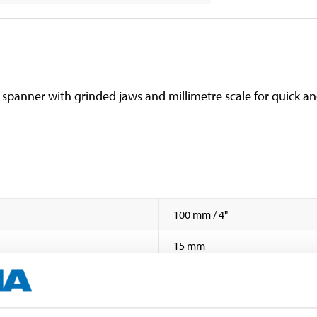
 spanner with grinded jaws and millimetre scale for quick 
100 mm / 4"
15 mm
13 mm
Carbon steel