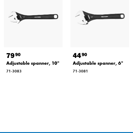
79
44
90
90
Adjustable spanner, 10"
Adjustable spanner, 6"
71-3083
71-3081