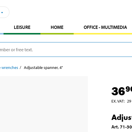
LEISURE
HOME
OFFICE - MULTIMEDIA
e wrenches
Adjustable spanner, 4"
36
9
EX. VAT
:
29
Adjus
Art
.
71-3