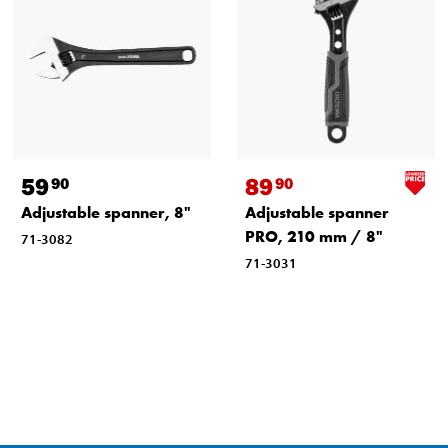
59
89
90
90
Adjustable spanner, 8"
Adjustable spanner
PRO, 210 mm / 8"
71-3082
71-3031