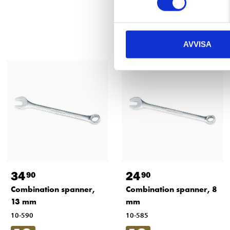
AVVISA
34
24
90
90
Combination spanner,
Combination spanner, 8
13 mm
mm
10-590
10-585