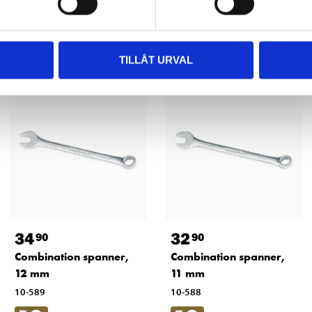
Other customers also bought
TILLÅT URVAL
34
32
90
90
Combination spanner,
Combination spanner,
12 mm
11 mm
10-589
10-588