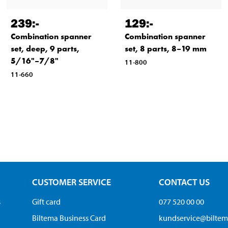
239
:-
129
:-
Combination spanner
Combination spanner
set, deep, 9 parts,
set, 8 parts, 8–19 mm
5/16"–7/8"
11-800
11-660
CUSTOMER SERVICE
CONTACT US
s
Gift card
077 520 00 00
Biltema Business Card
kundservice@bilte