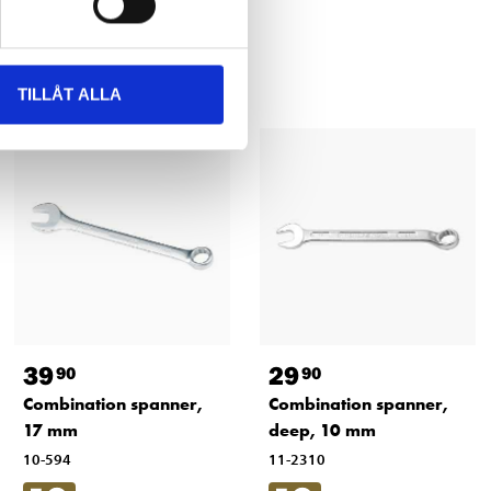
TILLÅT ALLA
39
29
90
90
Combination spanner,
Combination spanner,
17 mm
deep, 10 mm
10-594
11-2310