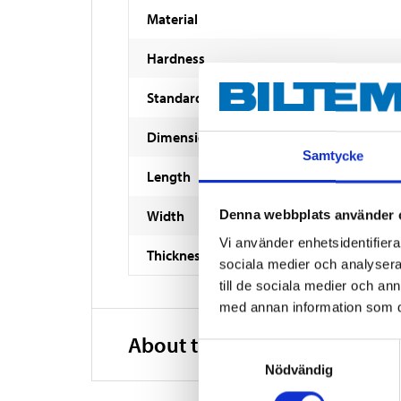
Material
Hardness
Standard
Dimensions
Samtycke
Length
Width
Denna webbplats använder 
Vi använder enhetsidentifierar
Thickness
sociala medier och analysera 
till de sociala medier och a
med annan information som du 
About the manufacturer
Samtyckesval
Nödvändig