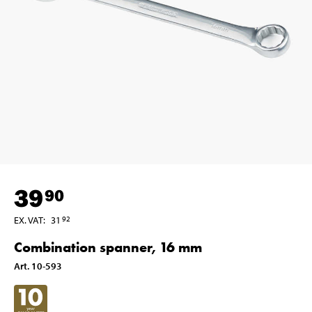
39
90
EX. VAT
:
31
92
Combination spanner, 16 mm
Art
.
10-593