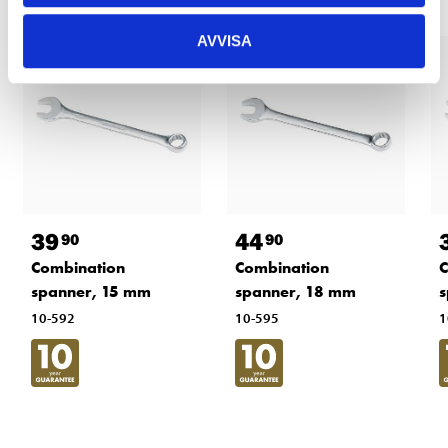
AVVISA
39
44
90
90
Combination
Combination
C
spanner, 15 mm
spanner, 18 mm
s
10-592
10-595
1