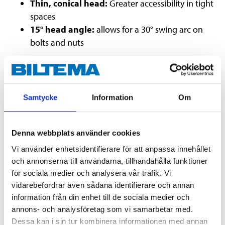
Thin, conical head:
Greater accessibility in tight
spaces
15° head angle:
allows for a 30° swing arc on
bolts and nuts
Technical specifications
Samtycke
Information
Om
Size
16 mm
Material
CrV steel
Denna webbplats använder cookies
Hardness
42 HRC
Vi använder enhetsidentifierare för att anpassa innehållet
och annonserna till användarna, tillhandahålla funktioner
Standard
DIN3113A
för sociala medier och analysera vår trafik. Vi
Dimensions
vidarebefordrar även sådana identifierare och annan
Length
200 mm
information från din enhet till de sociala medier och
annons- och analysföretag som vi samarbetar med.
Width
34,5 mm
Dessa kan i sin tur kombinera informationen med annan