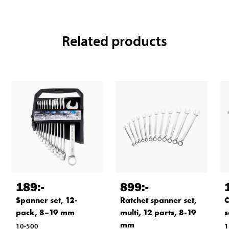
Related products
189
:-
899
:-
Spanner set, 12-
Ratchet spanner set,
C
pack, 8–19 mm
multi, 12 parts, 8-19
s
mm
10-500
1