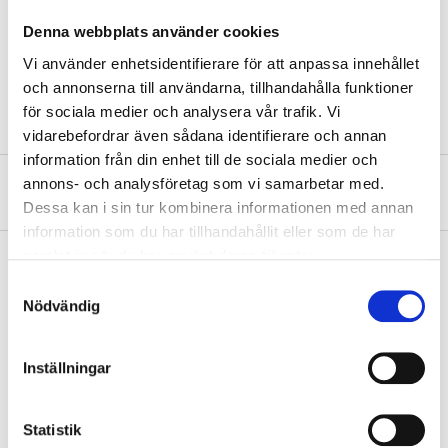
Length
50 mm
Denna webbplats använder cookies
Width
58 mm
Vi använder enhetsidentifierare för att anpassa innehållet
Material
Carbon steel
och annonserna till användarna, tillhandahålla funktioner
för sociala medier och analysera vår trafik. Vi
vidarebefordrar även sådana identifierare och annan
information från din enhet till de sociala medier och
annons- och analysföretag som vi samarbetar med.
About the manufacturer
Dessa kan i sin tur kombinera informationen med annan
information som du har tillhandahållit eller som de har
samlat in när du har använt deras tjänster.
Samtyckesval
Nödvändig
Pay & Collect
Pay & Collect in your local store within 2 hours! For more information
about the service and our terms.
Inställningar
READ MORE
Statistik