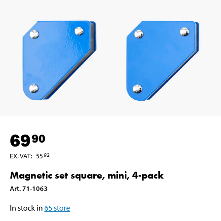
69
90
EX. VAT
:
55
92
Magnetic set square, mini, 4-pack
Art
.
71-1063
In stock in
65
store