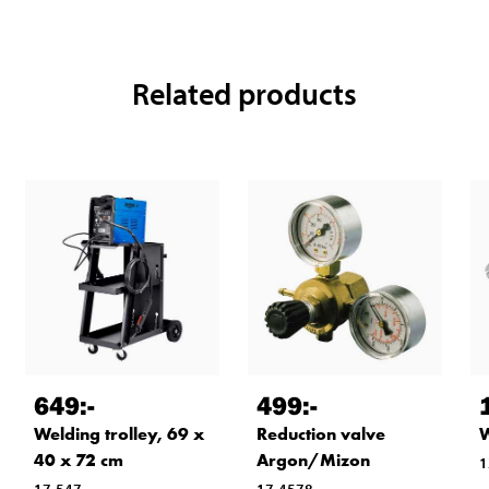
Related products
649
:-
499
:-
Welding trolley, 69 x
Reduction valve
W
40 x 72 cm
Argon/Mizon
1