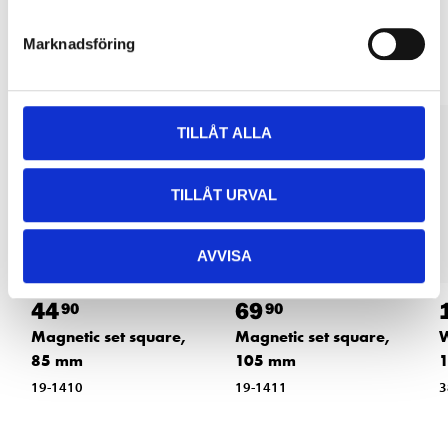
Other customers also bought
Marknadsföring
TILLÅT ALLA
TILLÅT URVAL
AVVISA
44
69
90
90
Magnetic set square,
Magnetic set square,
W
85 mm
105 mm
1
19-1410
19-1411
3