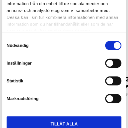
information från din enhet till de sociala medier och
annons- och analysföretag som vi samarbetar med.
Dessa kan i sin tur kombinera informationen med annan
information som du har tillhandahållit eller som de har
samlat in när du har använt deras tjänster.
Samtyckesval
Nödvändig
Inställningar
89
79
90
90
Statistik
Penselset, akvarell,
Penselset,
P
15 st.
olja/akryl, 7 st.
3
Marknadsföring
28-459
47-273
TILLÅT ALLA