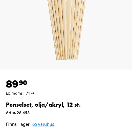
89
90
Ex. moms
:
71
92
Penselset, olja/akryl, 12 st.
Artnr
.
28-458
Finns i lager i
65
varuhus