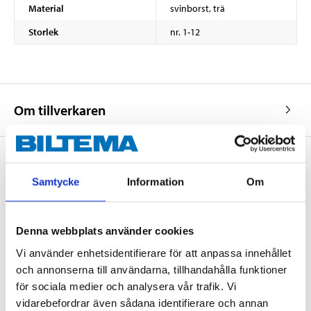
Material
svinborst, trä
Storlek
nr. 1-12
Om tillverkaren
Samtycke
Information
Om
Köp & Hämta
Köp & Hämta i ditt varuhus inom 2 timmar! För mer information om
tjänsten och våra villkor.
Denna webbplats använder cookies
LÄS MER
Vi använder enhetsidentifierare för att anpassa innehållet
och annonserna till användarna, tillhandahålla funktioner
för sociala medier och analysera vår trafik. Vi
Andra kunder köpte också
vidarebefordrar även sådana identifierare och annan