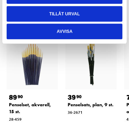
Relaterade produkter
TILLÅT URVAL
AVVISA
89
39
90
90
Penselset, akvarell,
Penselsats, plan, 9 st.
P
15 st.
o
36-2671
28-459
4