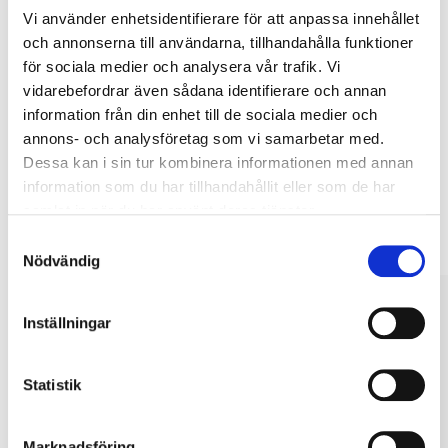
Vi använder enhetsidentifierare för att anpassa innehållet
Köp & Hämta
och annonserna till användarna, tillhandahålla funktioner
Köp & Hämta i ditt varuhus inom 2 timmar! För mer information om
för sociala medier och analysera vår trafik. Vi
tjänsten och våra villkor.
vidarebefordrar även sådana identifierare och annan
LÄS MER
information från din enhet till de sociala medier och
annons- och analysföretag som vi samarbetar med.
Dessa kan i sin tur kombinera informationen med annan
Andra kunder köpte också
information som du har tillhandahållit eller som de har
samlat in när du har använt deras tjänster.
Samtyckesval
Nödvändig
Inställningar
Statistik
Marknadsföring