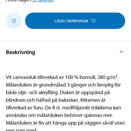
LÄGG I KUNDVAGN
Beskrivning
Vit canvasduk tillverkad av 100 % bomull, 280 g/m².
Målarduken är grundmålad 3 gånger och lämplig för
både olje- och akrylfärg. Duken är uppspänd på
blindram och häftad på baksidan. Kilramen är
tillverkad av furu. De 8 st. medföljande träkilarna kan
användas om målarduken behöver spännas mer.
Målarduken är fin att hänga upp på väggen såväl utan
ram som med.