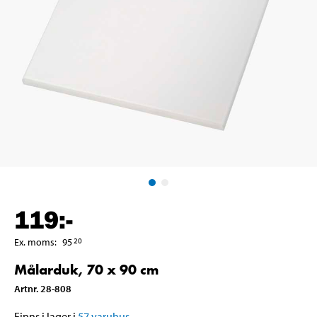
119
:-
Ex. moms
:
95
20
Målarduk, 70 x 90 cm
Artnr
.
28-808
Finns i lager i
57
varuhus