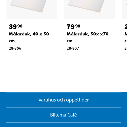
39
79
90
90
Målarduk, 40 x 50
Målarduk, 50x x70
M
cm
cm
28-806
28-807
2
Varuhus och öppettider
Biltema Café