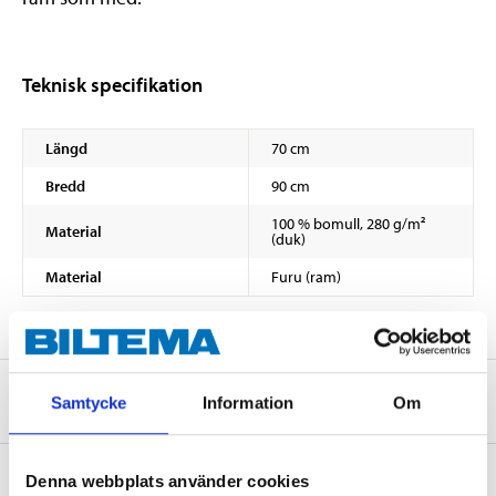
Teknisk specifikation
Längd
70 cm
Bredd
90 cm
100 % bomull, 280 g/m²
Material
(duk)
Material
Furu (ram)
Om tillverkaren
Samtycke
Information
Om
Denna webbplats använder cookies