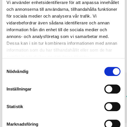
Vi använder enhetsidentifierare för att anpassa innehållet
Köp & Hämta
och annonserna till användarna, tillhandahålla funktioner
Köp & Hämta i ditt varuhus inom 2 timmar! För mer information om
för sociala medier och analysera vår trafik. Vi
tjänsten och våra villkor.
vidarebefordrar även sådana identifierare och annan
LÄS MER
information från din enhet till de sociala medier och
annons- och analysföretag som vi samarbetar med.
Dessa kan i sin tur kombinera informationen med annan
Andra kunder köpte också
information som du har tillhandahållit eller som de har
samlat in när du har använt deras tjänster.
Samtyckesval
Nödvändig
Inställningar
Statistik
Marknadsföring