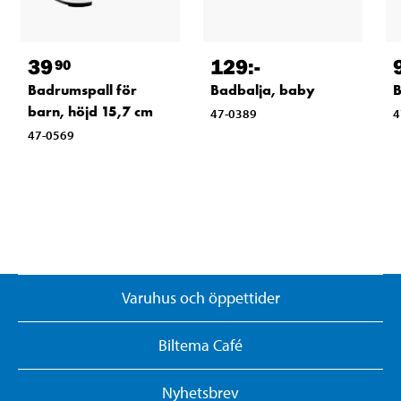
39
129
:-
90
Badrumspall för
Badbalja, baby
B
barn, höjd 15,7 cm
47-0389
4
47-0569
Varuhus och öppettider
Biltema Café
Nyhetsbrev