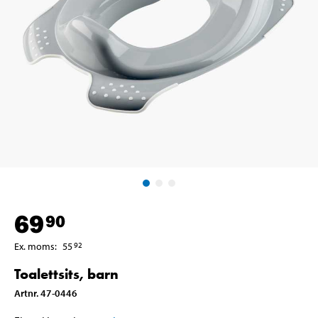
69
90
Ex. moms
:
55
92
Toalettsits, barn
Artnr
.
47-0446