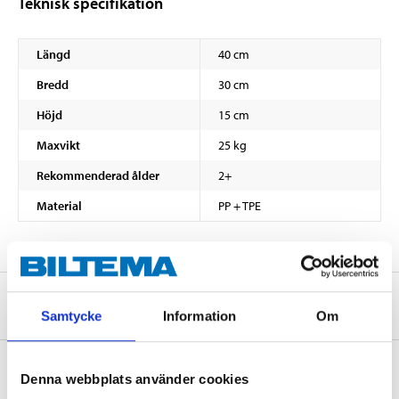
Teknisk specifikation
Längd
40 cm
Bredd
30 cm
Höjd
15 cm
Maxvikt
25 kg
Rekommenderad ålder
2+
Material
PP + TPE
Om tillverkaren
Samtycke
Information
Om
Denna webbplats använder cookies