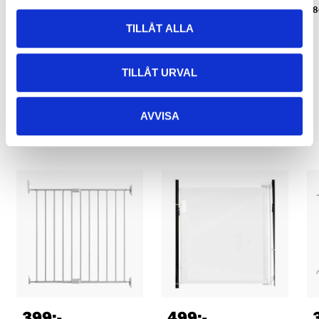
8
TILLÅT ALLA
TILLÅT URVAL
Relaterade produkter
AVVISA
399
:-
499
:-