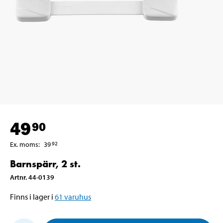
49
90
Ex. moms
:
39
92
Barnspärr, 2 st.
Artnr
.
44-0139
Finns i lager i
61
varuhus