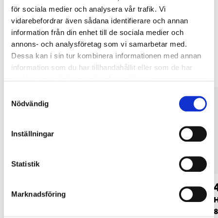
LÄS MER
för sociala medier och analysera vår trafik. Vi
vidarebefordrar även sådana identifierare och annan
information från din enhet till de sociala medier och
Andra kunder köpte också
annons- och analysföretag som vi samarbetar med.
Dessa kan i sin tur kombinera informationen med annan
information som du har tillhandahållit eller som de har
samlat in när du har använt deras tjänster.
Samtyckesval
Nödvändig
Inställningar
Statistik
34
39
90
90
Marknadsföring
Barnsäkring, 3 st.
Petskydd, 12-pack
H
8
87-0785
44-0094