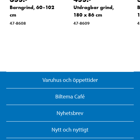
Barngrind, 60–102
Utdragbar grind,
B
cm
180 x 86 cm
1
47-8608
47-8609
4
Varuhus och öppettider
Biltema Café
Nyhetsbrev
Nytt och nyttigt