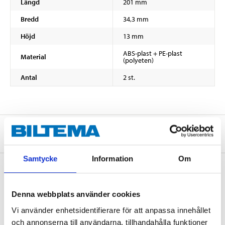
Längd
201 mm
Bredd
34,3 mm
Höjd
13 mm
ABS-plast + PE-plast
Material
(polyeten)
Antal
2 st.
Om tillverkaren
Samtycke
Information
Om
Köp & Hämta
Denna webbplats använder cookies
Köp & Hämta i ditt varuhus inom 2 timmar! För mer information om
Vi använder enhetsidentifierare för att anpassa innehållet
tjänsten och våra villkor.
och annonserna till användarna, tillhandahålla funktioner