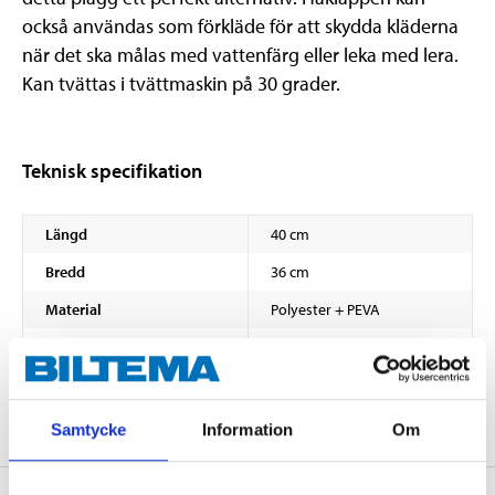
också användas som förkläde för att skydda kläderna
när det ska målas med vattenfärg eller leka med lera.
Kan tvättas i tvättmaskin på 30 grader.
Teknisk specifikation
Längd
40 cm
Bredd
36 cm
Material
Polyester + PEVA
Färg
Gråblå
Rekommenderad ålder
6–24 månader
Samtycke
Information
Om