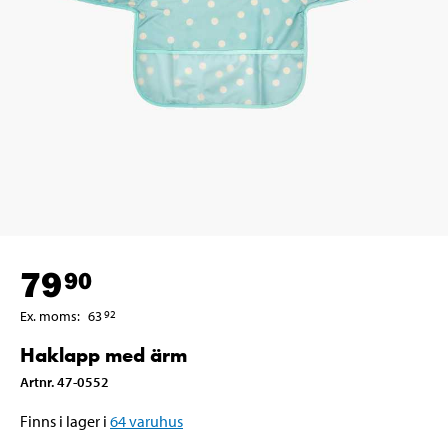
79
90
Ex. moms
:
63
92
Haklapp med ärm
Artnr
.
47-0552
Finns i lager i
64
varuhus