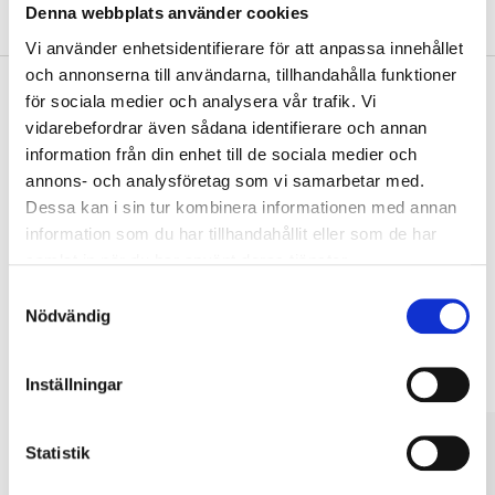
Om tillverkaren
Denna webbplats använder cookies
Vi använder enhetsidentifierare för att anpassa innehållet
och annonserna till användarna, tillhandahålla funktioner
för sociala medier och analysera vår trafik. Vi
vidarebefordrar även sådana identifierare och annan
Köp & Hämta
information från din enhet till de sociala medier och
Köp & Hämta i ditt varuhus inom 2 timmar! För mer information om
annons- och analysföretag som vi samarbetar med.
tjänsten och våra villkor.
Dessa kan i sin tur kombinera informationen med annan
LÄS MER
information som du har tillhandahållit eller som de har
samlat in när du har använt deras tjänster.
Samtyckesval
Andra kunder köpte också
Nödvändig
Inställningar
Statistik