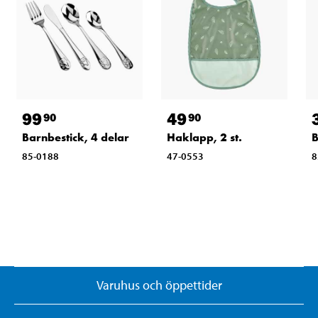
99
49
90
90
Barnbestick, 4 delar
Haklapp, 2 st.
B
85-0188
47-0553
8
Varuhus och öppettider