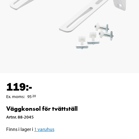
119
:-
Ex. moms
:
95
20
Väggkonsol för tvättställ
Artnr
.
88-2045
Finns i lager i
1
varuhus