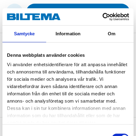
LÄGG I KUNDVAGN
Samtycke
Information
Om
Beskrivning
Denna webbplats använder cookies
Vi använder enhetsidentifierare för att anpassa innehållet
Passar tvättställ
88-2041
. Med 3 skruvhål för
och annonserna till användarna, tillhandahålla funktioner
fastsättning i vägg. T-bult medföljer. Mått: 260 mm.
för sociala medier och analysera vår trafik. Vi
Färg: vit.
vidarebefordrar även sådana identifierare och annan
information från din enhet till de sociala medier och
annons- och analysföretag som vi samarbetar med.
Dessa kan i sin tur kombinera informationen med annan
information som du har tillhandahållit eller som de har
samlat in när du har använt deras tjänster.
Om tillverkaren
Samtyckesval