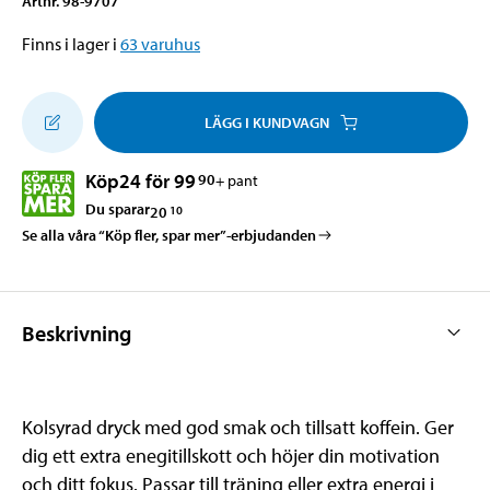
Artnr
.
98-9707
Finns i lager i
63
varuhus
LÄGG I KUNDVAGN
Köp
24 för 99
90
+ pant
Du sparar
20
10
Se alla våra “Köp fler, spar mer”-erbjudanden
Beskrivning
Kolsyrad dryck med god smak och tillsatt koffein. Ger
dig ett extra enegitillskott och höjer din motivation
och ditt fokus. Passar till träning eller extra energi i