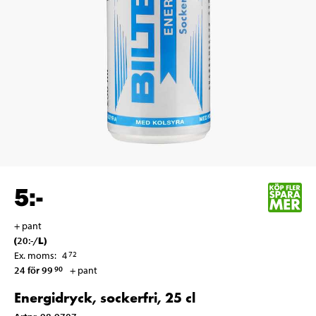
5
:-
+ pant
(
20
:-
/
L
)
Ex. moms
:
4
72
24 för 99
+ pant
90
Energidryck, sockerfri, 25 cl