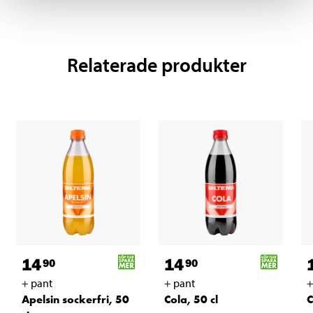
Relaterade produkter
14
14
90
90
+ pant
+ pant
+
Apelsin sockerfri, 50
Cola, 50 cl
C