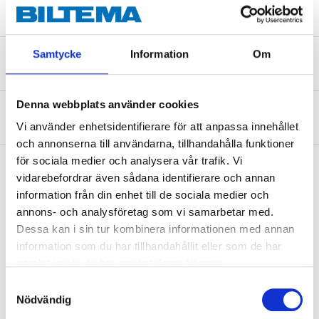
Samtycke
Information
Om
Säkerhetsinformation och övriga dokument
Denna webbplats använder cookies
Om tillverkaren
Vi använder enhetsidentifierare för att anpassa innehållet
och annonserna till användarna, tillhandahålla funktioner
för sociala medier och analysera vår trafik. Vi
vidarebefordrar även sådana identifierare och annan
information från din enhet till de sociala medier och
Köp & Hämta
annons- och analysföretag som vi samarbetar med.
Köp & Hämta i ditt varuhus inom 2 timmar! För mer information om
Dessa kan i sin tur kombinera informationen med annan
tjänsten och våra villkor.
information som du har tillhandahållit eller som de har
LÄS MER
samlat in när du har använt deras tjänster.
Samtyckesval
Nödvändig
Andra kunder köpte också