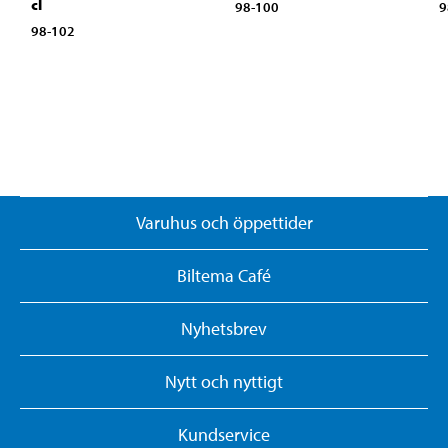
cl
98-100
9
98-102
Varuhus och öppettider
Biltema Café
Nyhetsbrev
Nytt och nyttigt
Kundservice