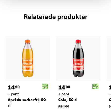
Relaterade produkter
14
14
90
90
+ pant
+ pant
+
Apelsin sockerfri, 50
Cola, 50 cl
C
cl
98-100
9