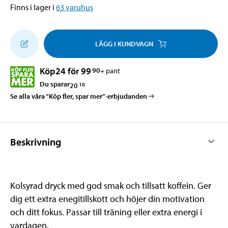
Finns i lager i
63
varuhus
LÄGG I KUNDVAGN
Köp
24 för 99
90
+ pant
Du sparar
20
10
Se alla våra “Köp fler, spar mer”-erbjudanden
Beskrivning
Kolsyrad dryck med god smak och tillsatt koffein. Ger
dig ett extra enegitillskott och höjer din motivation
och ditt fokus. Passar till träning eller extra energi i
vardagen.