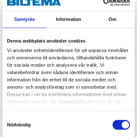
Säkerhetsinformation och övriga dokument
Samtycke
Information
Om
Denna webbplats använder cookies
Om tillverkaren
Vi använder enhetsidentifierare för att anpassa innehållet
och annonserna till användarna, tillhandahålla funktioner
för sociala medier och analysera vår trafik. Vi
vidarebefordrar även sådana identifierare och annan
Köp & Hämta
information från din enhet till de sociala medier och
annons- och analysföretag som vi samarbetar med.
Köp & Hämta i ditt varuhus inom 2 timmar! För mer information om
tjänsten och våra villkor.
Dessa kan i sin tur kombinera informationen med annan
information som du har tillhandahållit eller som de har
LÄS MER
samlat in när du har använt deras tjänster.
Samtyckesval
Nödvändig
Andra kunder köpte också