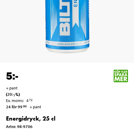
5
:-
+ pant
(
20
:-
/
L
)
Ex. moms
:
4
72
24 för 99
+ pant
90
Energidryck, 25 cl
Artnr
.
98-9706