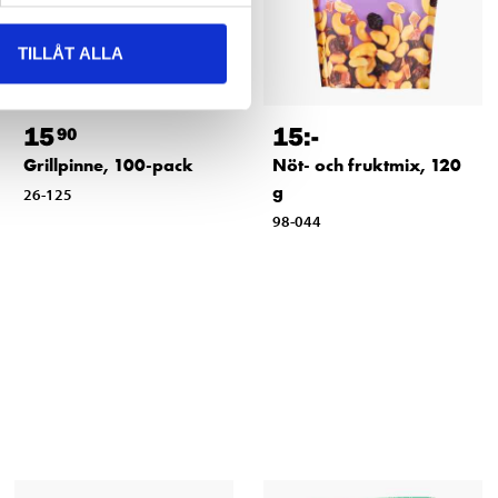
TILLÅT ALLA
15
15
:-
90
Grillpinne, 100-pack
Nöt- och fruktmix, 120
g
26-125
98-044