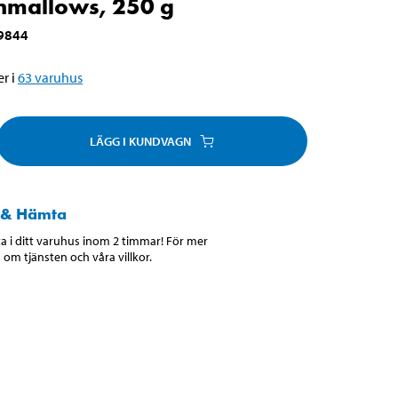
mallows, 250 g
9844
r i
63
varuhus
LÄGG I KUNDVAGN
 & Hämta
 i ditt varuhus inom 2 timmar! För mer
 om tjänsten och våra villkor.