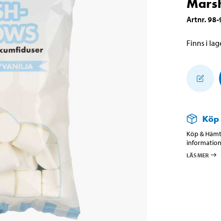
Marsh
Artnr
.
98-
Finns i lage
Köp
Köp & Hämta
information
LÄS MER