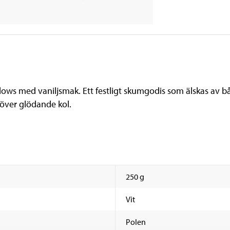
ws med vaniljsmak. Ett festligt skumgodis som älskas av b
 över glödande kol.
250 g
Vit
Polen