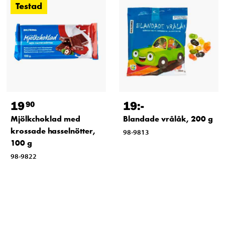
Testad
19
19
:-
90
Mjölkchoklad med
Blandade vrålåk, 200 g
krossade hasselnötter,
98-9813
100 g
98-9822