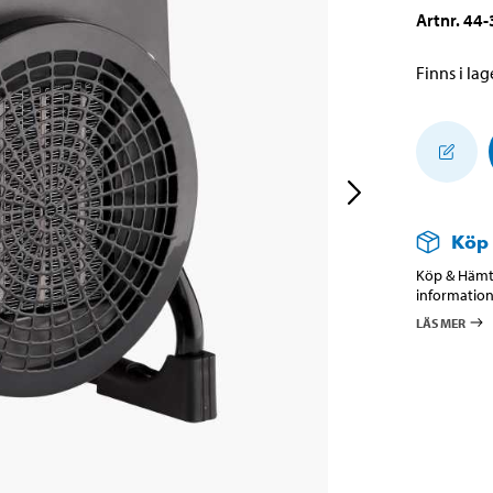
Artnr
.
44-
Finns i lage
Köp
Köp & Hämta
information
LÄS MER