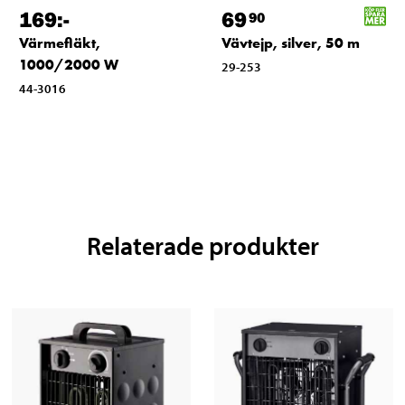
169
:-
69
90
Värmefläkt,
Vävtejp, silver, 50 m
1000/2000 W
29-253
44-3016
Relaterade produkter