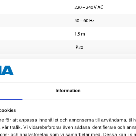
220 – 240 V AC
50 – 60 Hz
1,5 m
IP20
1,5 kg
190 mm
232 mm
Information
128 mm
cookies
e för att anpassa innehållet och annonserna till användarna, tillh
vår trafik. Vi vidarebefordrar även sådana identifierare och anna
vriga dokument
nnons- och analysföretag som vi samarbetar med. Dessa kan i sin