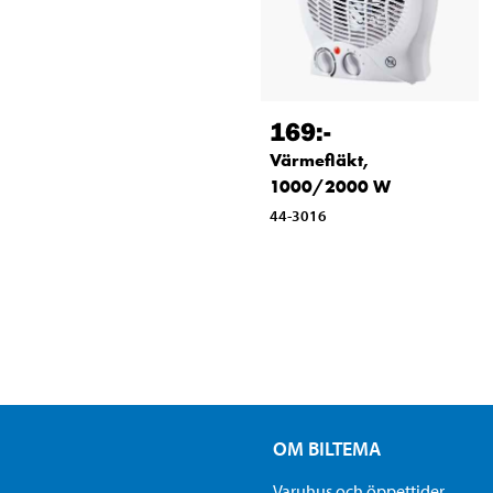
169
:-
Värmefläkt,
1000/2000 W
44-3016
OM BILTEMA
Varuhus och öppettider