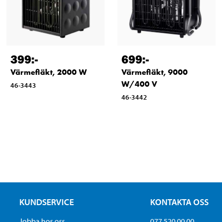
399
:-
699
:-
Värmefläkt, 2000 W
Värmefläkt, 9000
W/400 V
46-3443
46-3442
KUNDSERVICE
KONTAKTA OSS
Jobba hos oss
077 520 00 00