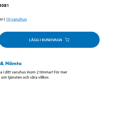
3081
r i
10
varuhus
LÄGG I KUNDVAGN
 & Hämta
 i ditt varuhus inom 2 timmar! För mer
 om tjänsten och våra villkor.