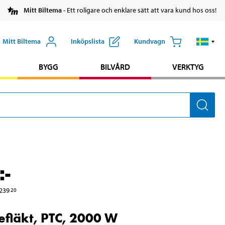
Mitt Biltema
- Ett roligare och enklare sätt att vara kund hos oss!
Mitt Biltema
Inköpslista
Kundvagn
BYGG
BILVÅRD
VERKTYG
:-
239
20
fläkt, PTC, 2000 W