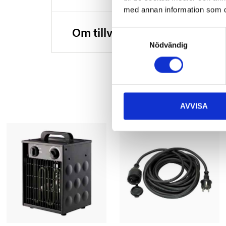
med annan information som du 
Om tillverkaren
Samtyckesval
Nödvändig
AVVISA