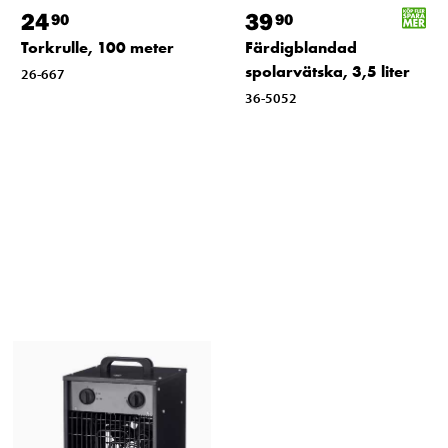
24
39
90
90
Torkrulle, 100 meter
Färdigblandad
spolarvätska, 3,5 liter
26-667
36-5052