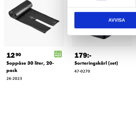
AVVISA
12
179
:-
90
Soppåse 30 liter, 20-
Sorteringskärl (set)
pack
47-0270
26-2023