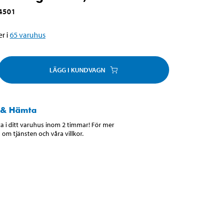
4501
r i
65
varuhus
LÄGG I KUNDVAGN
 & Hämta
 i ditt varuhus inom 2 timmar! För mer
 om tjänsten och våra villkor.