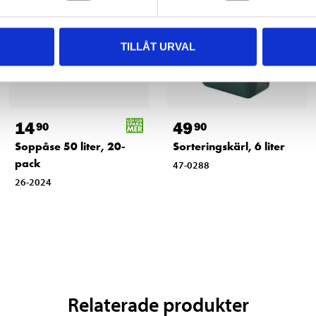
TILLÅT URVAL
14
49
90
90
Soppåse 50 liter, 20-
Sorteringskärl, 6 liter
pack
47-0288
26-2024
Relaterade produkter