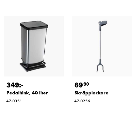
349
:-
69
90
Pedalhink, 40 liter
Skräpplockare
47-0351
47-0256