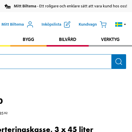
Mitt Biltema
- Ett roligare och enklare sätt att vara kund hos oss!
Mitt Biltema
Inköpslista
Kundvagn
BYGG
BILVÅRD
VERKTYG
0
35
92
orteringskasse, 3 x 45 liter