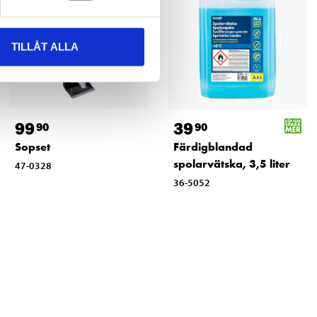
TILLÅT ALLA
99
39
90
90
Sopset
Färdigblandad
spolarvätska, 3,5 liter
47-0328
36-5052