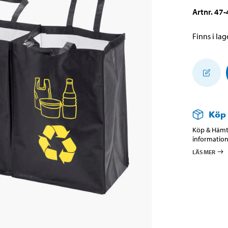
Artnr
.
47-
Finns i lage
Köp
Köp & Hämta
information
LÄS MER