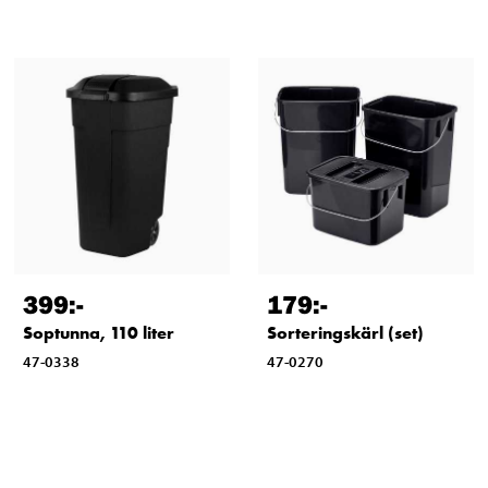
399
:-
179
:-
Soptunna, 110 liter
Sorteringskärl (set)
47-0338
47-0270