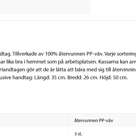
tag. Tillverkade av 100% återvunnen PP-väv. Varje sorteringsk
sar lika bra i hemmet som på arbetsplatsen. Kassarna kan anv
ndtagen gör att de är lätta att bära med sig till återvinning
klusive handtag: Längd: 35 cm. Bredd: 26 cm. Höjd: 50 cm.
återvunnen PP-väv
3 st.