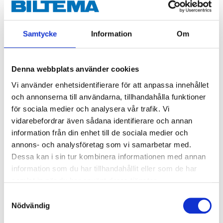
Lock till 47-0606, 47-0607, 47-
0608, 47-0609
47-0611
Samtycke
Information
Om
Finns i lager i
65
varuhus
Denna webbplats använder cookies
29
90
Vi använder enhetsidentifierare för att anpassa innehållet
och annonserna till användarna, tillhandahålla funktioner
för sociala medier och analysera vår trafik. Vi
vidarebefordrar även sådana identifierare och annan
information från din enhet till de sociala medier och
annons- och analysföretag som vi samarbetar med.
Köp & Hämta
Dessa kan i sin tur kombinera informationen med annan
information som du har tillhandahållit eller som de har
Köp & Hämta i ditt varuhus inom 2 timmar! För mer information om
tjänsten och våra villkor.
samlat in när du har använt deras tjänster.
LÄS MER
Samtyckesval
Nödvändig