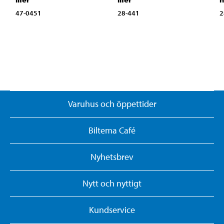
47-0451
28-441
2
Varuhus och öppettider
Biltema Café
Nyhetsbrev
Nytt och nyttigt
Kundservice