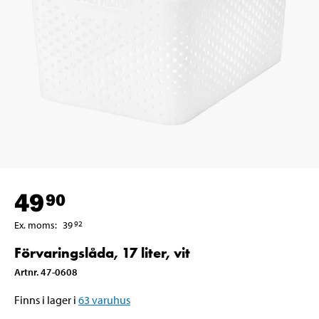
49
90
Ex. moms
:
39
92
Förvaringslåda, 17 liter, vit
Artnr
.
47-0608
Finns i lager i
63
varuhus