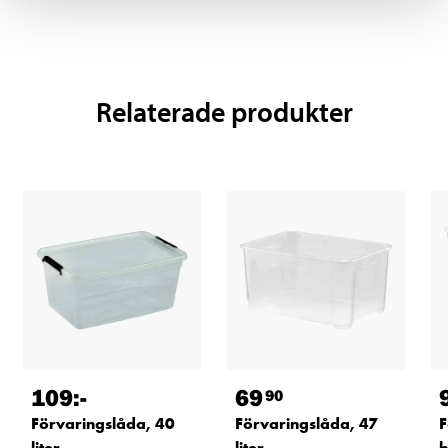
Relaterade produkter
109
:-
69
90
Förvaringslåda, 40
Förvaringslåda, 47
F
liter
liter
h