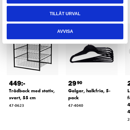
Andra kunder köpte också
TILLÅT URVAL
AVVISA
449
:-
29
90
Trådback med stativ,
Galgar, halkfria, 5-
L
svart, 55 cm
pack
f
4
47-0623
47-4040
2