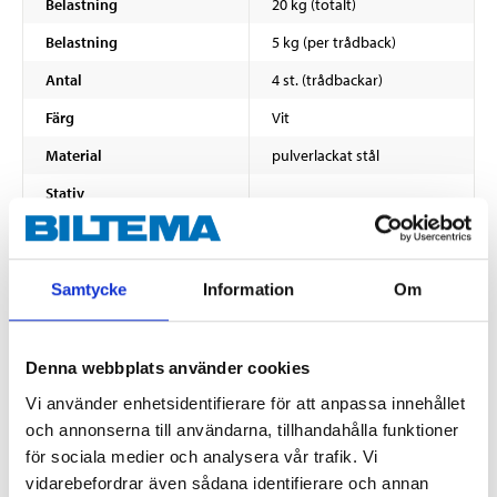
Belastning
20 kg (totalt)
Belastning
5 kg (per trådback)
Antal
4 st. (trådbackar)
Färg
Vit
Material
pulverlackat stål
Stativ
Bredd
44,2 cm
Höjd
70,2 cm
Samtycke
Information
Om
Djup
53 cm
Två översta trådbackarna
Denna webbplats använder cookies
Bredd
41 cm
Vi använder enhetsidentifierare för att anpassa innehållet
Höjd
10 cm
och annonserna till användarna, tillhandahålla funktioner
VISA ALLT
Djup
52,5 cm
för sociala medier och analysera vår trafik. Vi
vidarebefordrar även sådana identifierare och annan
Två nedersta trådbackarna