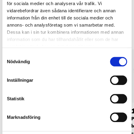
för sociala medier och analysera vår trafik. Vi
vidarebefordrar även sådana identifierare och annan
information från din enhet till de sociala medier och
Andra kunder köpte också
annons- och analysföretag som vi samarbetar med.
Dessa kan i sin tur kombinera informationen med annan
information som du har tillhandahållit eller som de har
samlat in när du har använt deras tjänster.
Samtyckesval
Nödvändig
Inställningar
Statistik
19
19
90
90
Marknadsföring
Presentpapper, guld
Rosetter, 20-pack
P
och mint, 4 meter
b
85-9027
85-9023
8