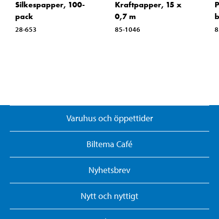
Silkespapper, 100-
Kraftpapper, 15 x
P
pack
0,7 m
b
28-653
85-1046
8
Varuhus och öppettider
Biltema Café
Nyhetsbrev
Nytt och nyttigt