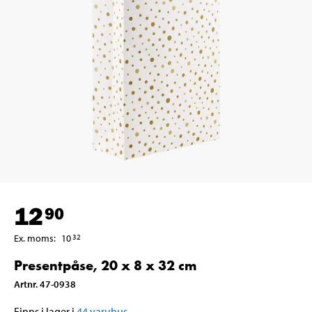
12
90
Ex. moms
:
10
32
Presentpåse, 20 x 8 x 32 cm
Artnr
.
47-0938
Finns i lager i
44
varuhus