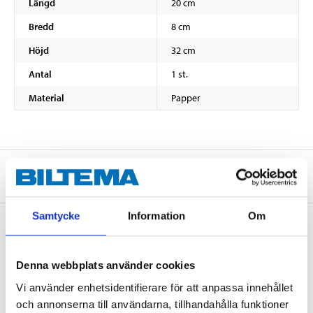
Längd
20 cm
Bredd
8 cm
Höjd
32 cm
Antal
1 st.
Material
Papper
Om tillverkaren
Samtycke
Information
Om
Köp & Hämta
Denna webbplats använder cookies
Köp & Hämta i ditt varuhus inom 2 timmar! För mer information om
Vi använder enhetsidentifierare för att anpassa innehållet
tjänsten och våra villkor.
och annonserna till användarna, tillhandahålla funktioner
LÄS MER