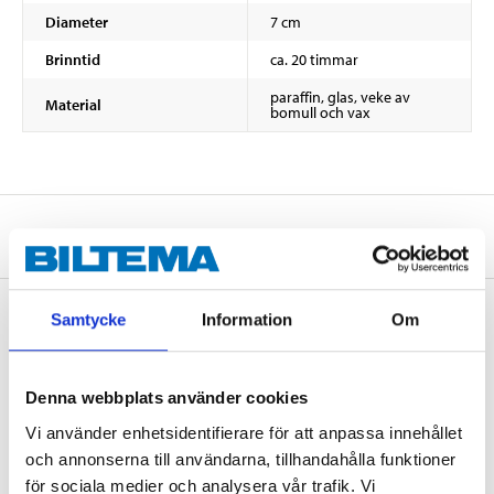
Diameter
7 cm
Brinntid
ca. 20 timmar
paraffin, glas, veke av
Material
bomull och vax
Om tillverkaren
Samtycke
Information
Om
Köp & Hämta
Denna webbplats använder cookies
Köp & Hämta i ditt varuhus inom 2 timmar! För mer information om
tjänsten och våra villkor.
Vi använder enhetsidentifierare för att anpassa innehållet
LÄS MER
och annonserna till användarna, tillhandahålla funktioner
för sociala medier och analysera vår trafik. Vi