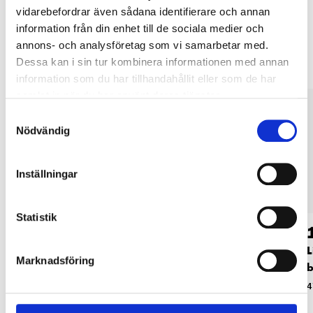
vidarebefordrar även sådana identifierare och annan
Andra kunder köpte också
information från din enhet till de sociala medier och
annons- och analysföretag som vi samarbetar med.
Dessa kan i sin tur kombinera informationen med annan
information som du har tillhandahållit eller som de har
samlat in när du har använt deras tjänster.
Samtyckesval
Nödvändig
Inställningar
Statistik
19
19
90
90
Litet doftljus i glas,
Litet doftljus i glas,
L
Marknadsföring
skogsbär
sandelträ
b
47-1086
47-1089
4