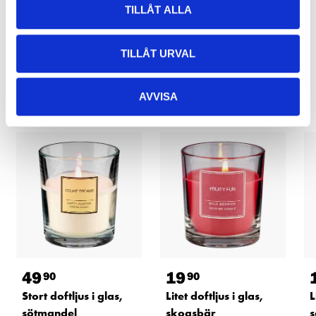
TILLÅT ALLA
TILLÅT URVAL
Relaterade produkter
AVVISA
49
19
90
90
Stort doftljus i glas,
Litet doftljus i glas,
L
sötmandel
skogsbär
s