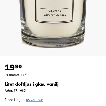
19
90
Ex. moms
:
15
92
Litet doftljus i glas, vanilj
Artnr
.
47-1085
Finns i lager i
65
varuhus