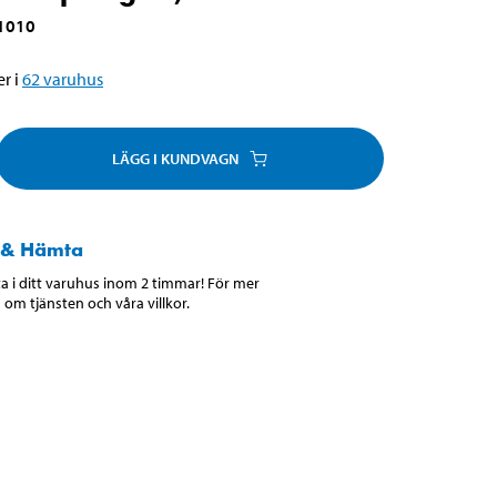
1010
r i
62
varuhus
LÄGG I KUNDVAGN
 & Hämta
 i ditt varuhus inom 2 timmar! För mer
 om tjänsten och våra villkor.