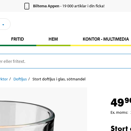
Biltema Appen
- 19 000 artiklar i din ficka!
FRITID
HEM
KONTOR - MULTIMEDIA
yktor
Doftljus
Stort doftljus i glas, sötmandel
49
9
Ex. moms
:
Stort 