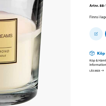
Artnr
.
88-
Finns i lage
Köp
Köp & Hämta
information
LÄS MER