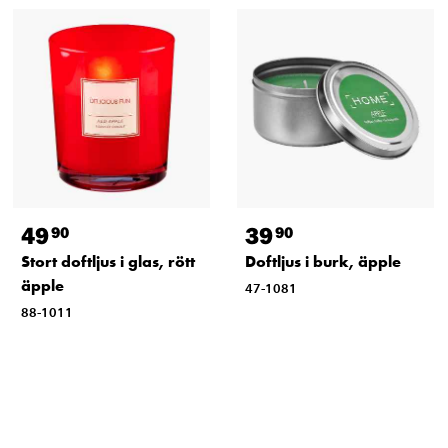
49
39
90
90
Stort doftljus i glas, rött
Doftljus i burk, äpple
äpple
47-1081
88-1011