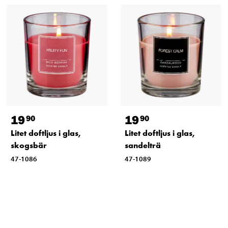
19
19
90
90
Litet doftljus i glas,
Litet doftljus i glas,
skogsbär
sandelträ
47-1086
47-1089