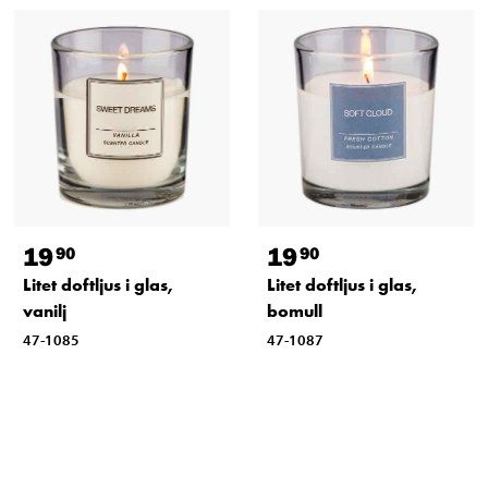
19
19
90
90
Litet doftljus i glas,
Litet doftljus i glas,
vanilj
bomull
47-1085
47-1087