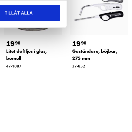
TILLÅT ALLA
19
19
90
90
Litet doftljus i glas,
Gaständare, böjbar,
bomull
275 mm
47-1087
37-852