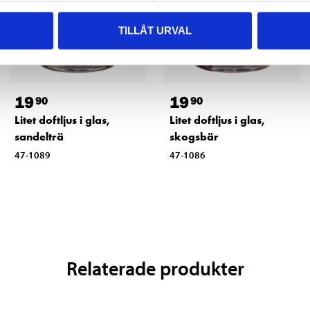
TILLÅT URVAL
19
19
90
90
Litet doftljus i glas,
Litet doftljus i glas,
sandelträ
skogsbär
47-1089
47-1086
Relaterade produkter