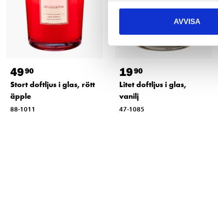
AVVISA
49
19
90
90
Stort doftljus i glas, rött
Litet doftljus i glas,
äpple
vanilj
88-1011
47-1085