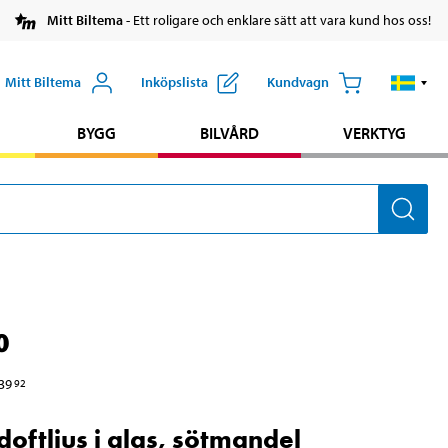
Mitt Biltema
- Ett roligare och enklare sätt att vara kund hos oss!
Mitt Biltema
Inköpslista
Kundvagn
BYGG
BILVÅRD
VERKTYG
0
39
92
doftljus i glas, sötmandel