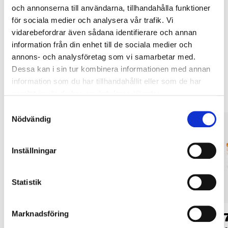
Köp & Hämta i ditt varuhus inom 2 timmar! För mer information om
och annonserna till användarna, tillhandahålla funktioner
tjänsten och våra villkor.
för sociala medier och analysera vår trafik. Vi
LÄS MER
vidarebefordrar även sådana identifierare och annan
information från din enhet till de sociala medier och
annons- och analysföretag som vi samarbetar med.
Andra kunder köpte också
Dessa kan i sin tur kombinera informationen med annan
information som du har tillhandahållit eller som de har
samlat in när du har använt deras tjänster.
Samtyckesval
Nödvändig
Inställningar
Statistik
Marknadsföring
79
34
90
90