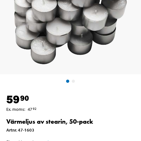
59
90
Ex. moms
:
47
92
Värmeljus av stearin, 50-pack
Artnr
.
47-1603