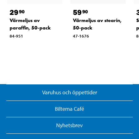
29
59
90
90
Värmeljus av
Värmeljus av stearin,
S
paraffin, 50-pack
50-pack
p
84-951
47-1676
8
Varuhus och öppettider
Biltema Café
Nyhetsbrev