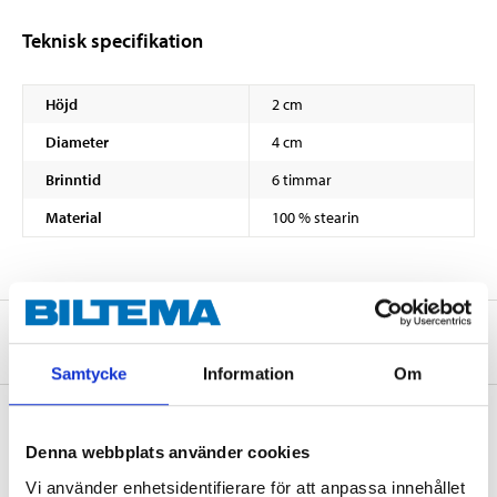
Teknisk specifikation
Höjd
2 cm
Diameter
4 cm
Brinntid
6 timmar
Material
100 % stearin
Om tillverkaren
Samtycke
Information
Om
Denna webbplats använder cookies
Köp & Hämta
Vi använder enhetsidentifierare för att anpassa innehållet